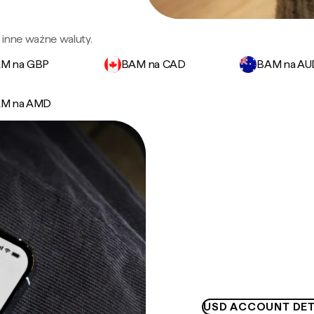
 inne ważne waluty.
M na GBP
BAM na CAD
BAM na AU
M na AMD
USD ACCOUNT DET