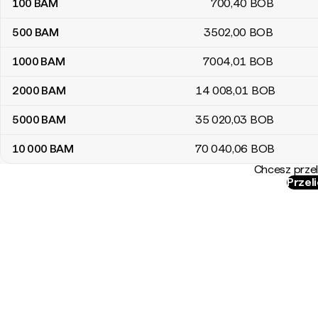
100
BAM
700
,40
BOB
500
BAM
3502
,00
BOB
1000
BAM
7004
,01
BOB
2000
BAM
14 008
,01
BOB
5000
BAM
35 020
,03
BOB
10 000
BAM
70 040
,06
BOB
Chcesz przel
Przel