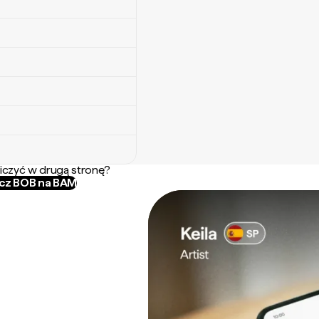
iczyć w drugą stronę?
icz BOB na BAM