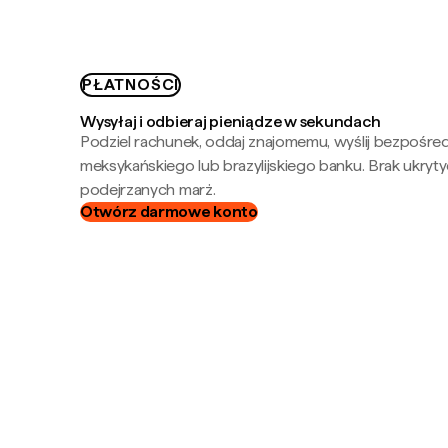
PŁATNOŚCI
Wysyłaj i odbieraj pieniądze w sekundach
Podziel rachunek, oddaj znajomemu, wyślij bezpośre
meksykańskiego lub brazylijskiego banku. Brak ukryty
podejrzanych marż.
Otwórz darmowe konto