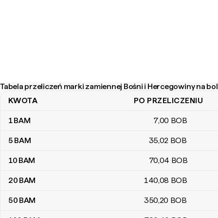
Tabela przeliczeń marki zamiennej Bośni i Hercegowiny na bol
KWOTA
PO PRZELICZENIU
Tabela przeliczeń marki zamiennej Bośni i Hercegowiny na bolivia
1
BAM
7
,00
BOB
5
BAM
35
,02
BOB
10
BAM
70
,04
BOB
20
BAM
140
,08
BOB
50
BAM
350
,20
BOB