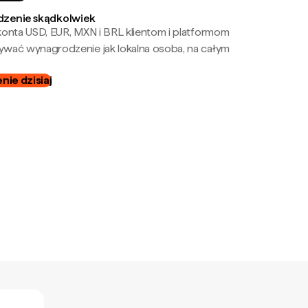
zenie skądkolwiek
onta USD, EUR, MXN i BRL klientom i platformom
wać wynagrodzenie jak lokalna osoba, na całym
ie dzisiaj