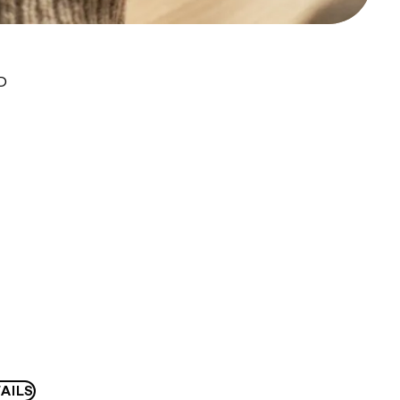
D
AILS