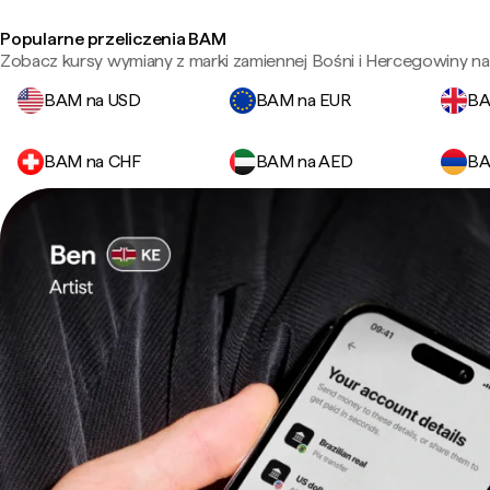
Popularne przeliczenia BAM
Zobacz kursy wymiany z marki zamiennej Bośni i Hercegowiny na
BAM na USD
BAM na EUR
BA
BAM na CHF
BAM na AED
BA