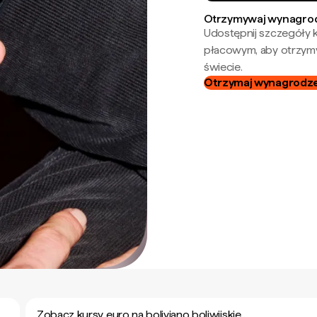
Otrzymywaj wynagrod
Udostępnij szczegóły k
płacowym, aby otrzymy
świecie.
Otrzymaj wynagrodzen
Zobacz kursy euro na boliviano boliwijskie