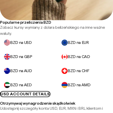
Popularne przeliczenia BZD
Zobacz kursy wymiany z dolara belizeńskiego na inne ważne
waluty.
BZD na USD
BZD na EUR
BZD na GBP
BZD na CAD
BZD na AUD
BZD na CHF
BZD na AED
BZD na AMD
USD ACCOUNT DETAILS
Otrzymywaj wynagrodzenie skądkolwiek
Udostępnij szczegóły konta USD, EUR, MXN i BRL klientom i