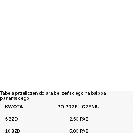
Tabela przeliczeń dolara belizeńskiego na balboa
panamskiego
KWOTA
PO PRZELICZENIU
Tabela przeliczeń dolara belizeńskiego na balboa panamskiego
5
BZD
2
,50
PAB
10
BZD
5
,00
PAB