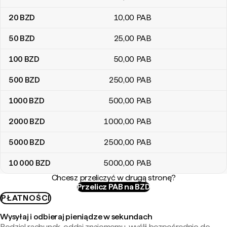
20
BZD
10
,00
PAB
50
BZD
25
,00
PAB
100
BZD
50
,00
PAB
500
BZD
250
,00
PAB
1000
BZD
500
,00
PAB
2000
BZD
1000
,00
PAB
5000
BZD
2500
,00
PAB
10 000
BZD
5000
,00
PAB
Chcesz przeliczyć w drugą stronę?
Przelicz PAB na BZD
PŁATNOŚCI
Wysyłaj i odbieraj pieniądze w sekundach
Podziel rachunek, oddaj znajomemu, wyślij bezpośrednio do