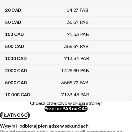
20
CAD
14
,27
PAB
50
CAD
35
,67
PAB
100
CAD
71
,33
PAB
500
CAD
356
,67
PAB
1000
CAD
713
,34
PAB
2000
CAD
1426
,69
PAB
5000
CAD
3566
,72
PAB
10 000
CAD
7133
,43
PAB
Chcesz przeliczyć w drugą stronę?
Przelicz PAB na CAD
PŁATNOŚCI
Wysyłaj i odbieraj pieniądze w sekundach
Podziel rachunek, oddaj znajomemu, wyślij bezpośrednio do