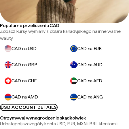
Popularne przeliczenia CAD
Zobacz kursy wymiany z dolara kanadyjskiego na inne ważne
waluty.
CAD na USD
CAD na EUR
CAD na GBP
CAD na AUD
CAD na CHF
CAD na AED
CAD na AMD
CAD na ANG
USD ACCOUNT DETAILS
Otrzymywaj wynagrodzenie skądkolwiek
Udostępnij szczegóły konta USD, EUR, MXN i BRL klientom i