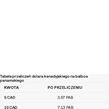
Tabela przeliczeń dolara kanadyjskiego na balboa
panamskiego
KWOTA
PO PRZELICZENIU
Tabela przeliczeń dolara kanadyjskiego na balboa panamskiego
5
CAD
3
,57
PAB
10
CAD
7
,13
PAB