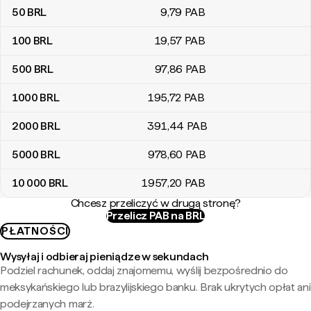
50
BRL
9
,79
PAB
100
BRL
19
,57
PAB
500
BRL
97
,86
PAB
1000
BRL
195
,72
PAB
2000
BRL
391
,44
PAB
5000
BRL
978
,60
PAB
10 000
BRL
1957
,20
PAB
Chcesz przeliczyć w drugą stronę?
Przelicz PAB na BRL
PŁATNOŚCI
Wysyłaj i odbieraj pieniądze w sekundach
Podziel rachunek, oddaj znajomemu, wyślij bezpośrednio do
meksykańskiego lub brazylijskiego banku. Brak ukrytych opłat ani
podejrzanych marż.