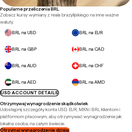
Popularne przeliczenia BRL
Zobacz kursy wymiany z reala brazylijskiego na inne ważne
waluty.
BRL na USD
BRL na EUR
BRL na GBP
BRL na CAD
BRL na AUD
BRL na CHF
BRL na AED
BRL na AMD
USD ACCOUNT DETAILS
Otrzymywaj wynagrodzenie skądkolwiek
Udostępnij szczegóły konta USD, EUR, MXN i BRL klientom i
platformom płacowym, aby otrzymywać wynagrodzenie jak
lokalna osoba, na całym świecie.
Otrzymaj wynagrodzenie dzisiaj