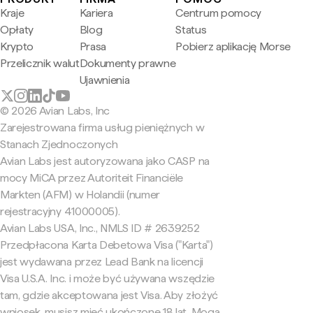
Kraje
Kariera
Centrum pomocy
Opłaty
Blog
Status
Krypto
Prasa
Pobierz aplikację Morse
Przelicznik walut
Dokumenty prawne
Ujawnienia
© 2026 Avian Labs, Inc
Zarejestrowana firma usług pieniężnych w
Stanach Zjednoczonych
Avian Labs jest autoryzowana jako CASP na
mocy MiCA przez Autoriteit Financiële
Markten (AFM) w Holandii (numer
rejestracyjny 41000005).
Avian Labs USA, Inc., NMLS ID # 2639252
Przedpłacona Karta Debetowa Visa ("Karta")
jest wydawana przez Lead Bank na licencji
Visa U.S.A. Inc. i może być używana wszędzie
tam, gdzie akceptowana jest Visa. Aby złożyć
wniosek, musisz mieć ukończone 18 lat. Mogą