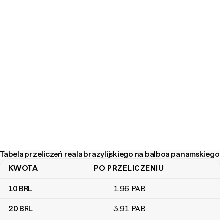
Tabela przeliczeń reala brazylijskiego na balboa panamskiego
KWOTA
PO PRZELICZENIU
Tabela przeliczeń reala brazylijskiego na balboa panamskiego
10
BRL
1
,96
PAB
20
BRL
3
,91
PAB