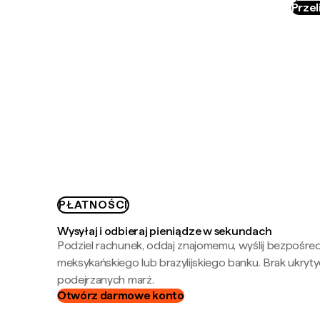
Przel
PŁATNOŚCI
Wysyłaj i odbieraj pieniądze w sekundach
Podziel rachunek, oddaj znajomemu, wyślij bezpośre
meksykańskiego lub brazylijskiego banku. Brak ukryty
podejrzanych marż.
Otwórz darmowe konto