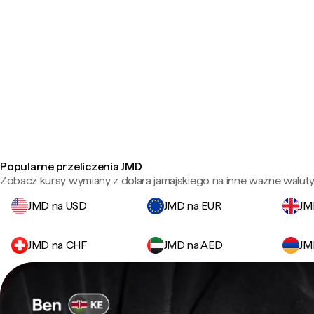
Popularne przeliczenia JMD
Zobacz kursy wymiany z dolara jamajskiego na inne ważne waluty
JMD na USD
JMD na EUR
JM
JMD na CHF
JMD na AED
JM