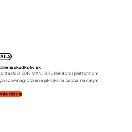
AILS
zenie skądkolwiek
onta USD, EUR, MXN i BRL klientom i platformom
wać wynagrodzenie jak lokalna osoba, na całym
ie dzisiaj