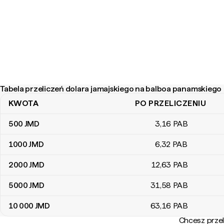
Tabela przeliczeń dolara jamajskiego na balboa panamskiego
KWOTA
PO PRZELICZENIU
Tabela przeliczeń dolara jamajskiego na balboa panamskiego
500
JMD
3
,16
PAB
1000
JMD
6
,32
PAB
2000
JMD
12
,63
PAB
5000
JMD
31
,58
PAB
10 000
JMD
63
,16
PAB
Chcesz przel