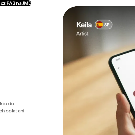
icz PAB na JMD
dnio do
ch opłat ani