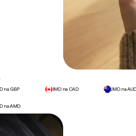
.
D na GBP
JMD na CAD
JMD na AU
D na AMD