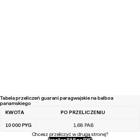
Tabela przeliczeń guarani paragwajskie na balboa
panamskiego
KWOTA
PO PRZELICZENIU
Tabela przeliczeń guarani paragwajskie na balboa panamskiego
10 000
PYG
1
,68
PAB
Chcesz przeliczyć w drugą stronę?
Przelicz PAB na PYG