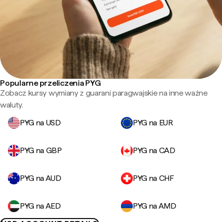
Popularne przeliczenia PYG
Zobacz kursy wymiany z guarani paragwajskie na inne ważne
waluty.
PYG na USD
PYG na EUR
PYG na GBP
PYG na CAD
PYG na AUD
PYG na CHF
PYG na AED
PYG na AMD