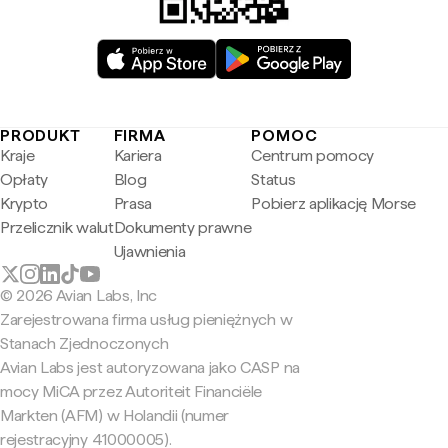
PRODUKT
FIRMA
POMOC
Kraje
Kariera
Centrum pomocy
Opłaty
Blog
Status
Krypto
Prasa
Pobierz aplikację Morse
Przelicznik walut
Dokumenty prawne
Ujawnienia
© 2026 Avian Labs, Inc
Zarejestrowana firma usług pieniężnych w
Stanach Zjednoczonych
Avian Labs jest autoryzowana jako CASP na
mocy MiCA przez Autoriteit Financiële
Markten (AFM) w Holandii (numer
rejestracyjny 41000005).