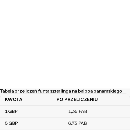
Tabela przeliczeń funta szterlinga na balboa panamskiego
KWOTA
PO PRZELICZENIU
Tabela przeliczeń funta szterlinga na balboa panamskiego
1
GBP
1
,35
PAB
5
GBP
6
,73
PAB