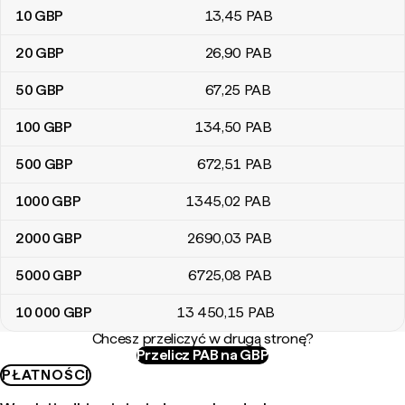
10
GBP
13
,45
PAB
20
GBP
26
,90
PAB
50
GBP
67
,25
PAB
100
GBP
134
,50
PAB
500
GBP
672
,51
PAB
1000
GBP
1345
,02
PAB
2000
GBP
2690
,03
PAB
5000
GBP
6725
,08
PAB
10 000
GBP
13 450
,15
PAB
Chcesz przeliczyć w drugą stronę?
Przelicz PAB na GBP
PŁATNOŚCI