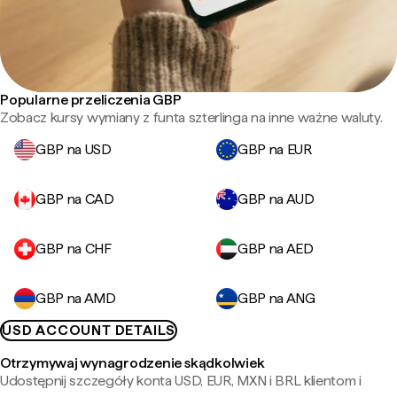
Popularne przeliczenia GBP
Zobacz kursy wymiany z funta szterlinga na inne ważne waluty.
GBP na USD
GBP na EUR
GBP na CAD
GBP na AUD
GBP na CHF
GBP na AED
GBP na AMD
GBP na ANG
USD ACCOUNT DETAILS
Otrzymywaj wynagrodzenie skądkolwiek
Udostępnij szczegóły konta USD, EUR, MXN i BRL klientom i