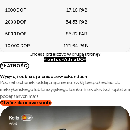
1000
DOP
17
,16
PAB
2000
DOP
34
,33
PAB
5000
DOP
85
,82
PAB
10 000
DOP
171
,64
PAB
Chcesz przeliczyć w drugą stronę?
Przelicz PAB na DOP
PŁATNOŚCI
Wysyłaj i odbieraj pieniądze w sekundach
Podziel rachunek, oddaj znajomemu, wyślij bezpośrednio do
meksykańskiego lub brazylijskiego banku. Brak ukrytych opłat ani
podejrzanych marż.
Otwórz darmowe konto