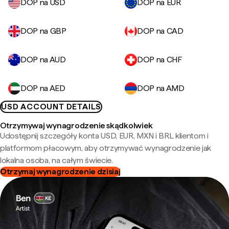
DOP na USD
DOP na EUR
DOP na GBP
DOP na CAD
DOP na AUD
DOP na CHF
DOP na AED
DOP na AMD
USD ACCOUNT DETAILS
Otrzymywaj wynagrodzenie skądkolwiek
Udostępnij szczegóły konta USD, EUR, MXN i BRL klientom i
platformom płacowym, aby otrzymywać wynagrodzenie jak
lokalna osoba, na całym świecie.
Otrzymaj wynagrodzenie dzisiaj