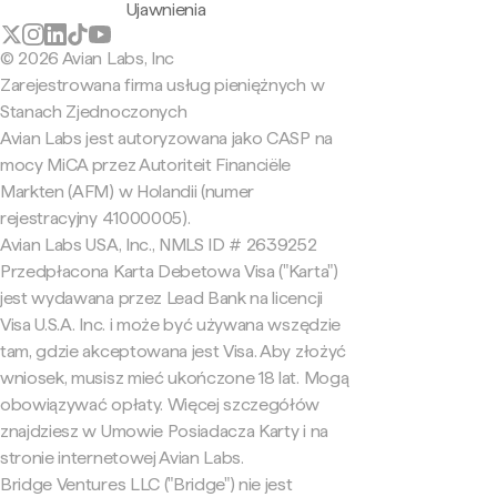
Ujawnienia
© 2026 Avian Labs, Inc
Zarejestrowana firma usług pieniężnych w
Stanach Zjednoczonych
Avian Labs jest autoryzowana jako CASP na
mocy MiCA przez Autoriteit Financiële
Markten (AFM) w Holandii (numer
rejestracyjny 41000005).
Avian Labs USA, Inc., NMLS ID # 2639252
Przedpłacona Karta Debetowa Visa ("Karta")
jest wydawana przez Lead Bank na licencji
Visa U.S.A. Inc. i może być używana wszędzie
tam, gdzie akceptowana jest Visa. Aby złożyć
wniosek, musisz mieć ukończone 18 lat. Mogą
obowiązywać opłaty. Więcej szczegółów
znajdziesz w Umowie Posiadacza Karty i na
stronie internetowej Avian Labs.
Bridge Ventures LLC ("Bridge") nie jest