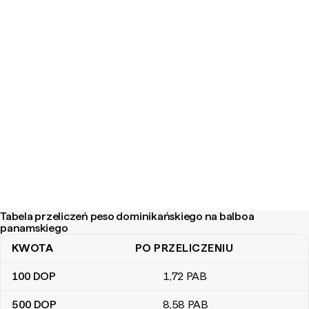
Tabela przeliczeń peso dominikańskiego na balboa
panamskiego
KWOTA
PO PRZELICZENIU
Tabela przeliczeń peso dominikańskiego na balboa panamskiego
100
DOP
1
,72
PAB
500
DOP
8
,58
PAB