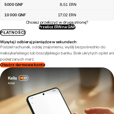
5000
GNF
8
,51
ERN
10 000
GNF
17
,02
ERN
Chcesz przeliczyć w drugą stronę?
Przelicz ERN na GNF
PŁATNOŚCI
Wysyłaj i odbieraj pieniądze w sekundach
Podziel rachunek, oddaj znajomemu, wyślij bezpośrednio do
meksykańskiego lub brazylijskiego banku. Brak ukrytych opłat ani
podejrzanych marż.
Otwórz darmowe konto