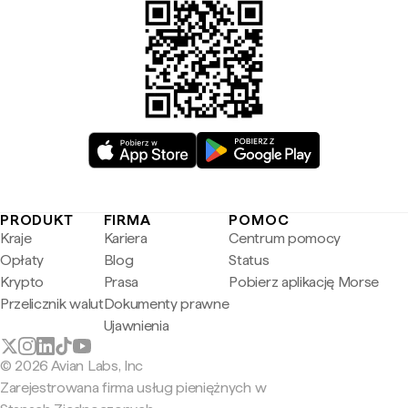
PRODUKT
FIRMA
POMOC
Kraje
Kariera
Centrum pomocy
Opłaty
Blog
Status
Krypto
Prasa
Pobierz aplikację Morse
Przelicznik walut
Dokumenty prawne
Ujawnienia
© 2026 Avian Labs, Inc
Zarejestrowana firma usług pieniężnych w