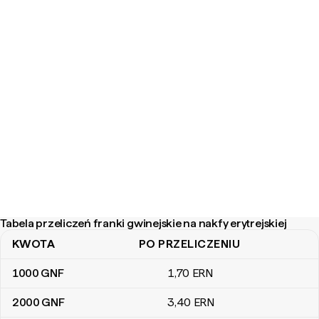
Tabela przeliczeń franki gwinejskie na nakfy erytrejskiej
KWOTA
PO PRZELICZENIU
Tabela przeliczeń franki gwinejskie na nakfy erytrejskiej
1000
GNF
1
,70
ERN
2000
GNF
3
,40
ERN