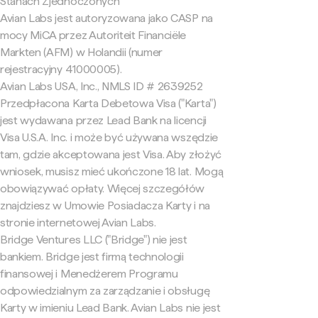
Stanach Zjednoczonych
Avian Labs jest autoryzowana jako CASP na
mocy MiCA przez Autoriteit Financiële
Markten (AFM) w Holandii (numer
rejestracyjny 41000005).
Avian Labs USA, Inc., NMLS ID # 2639252
Przedpłacona Karta Debetowa Visa ("Karta")
jest wydawana przez Lead Bank na licencji
Visa U.S.A. Inc. i może być używana wszędzie
tam, gdzie akceptowana jest Visa. Aby złożyć
wniosek, musisz mieć ukończone 18 lat. Mogą
obowiązywać opłaty. Więcej szczegółów
znajdziesz w Umowie Posiadacza Karty i na
stronie internetowej Avian Labs.
Bridge Ventures LLC ("Bridge") nie jest
bankiem. Bridge jest firmą technologii
finansowej i Menedżerem Programu
odpowiedzialnym za zarządzanie i obsługę
Karty w imieniu Lead Bank. Avian Labs nie jest