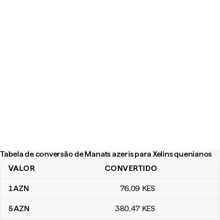
Tabela de conversão de Manats azeris para Xelins quenianos
VALOR
CONVERTIDO
Tabela de conversão de Manats azeris para Xelins quenianos
1
AZN
76
,09
KES
5
AZN
380
,47
KES