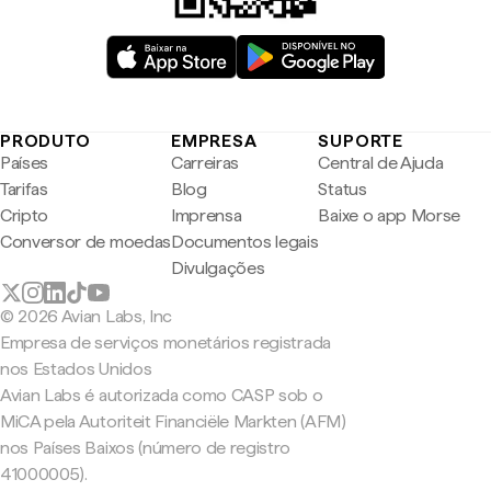
PRODUTO
EMPRESA
SUPORTE
Países
Carreiras
Central de Ajuda
Tarifas
Blog
Status
Cripto
Imprensa
Baixe o app Morse
Conversor de moedas
Documentos legais
Divulgações
© 2026 Avian Labs, Inc
Empresa de serviços monetários registrada
nos Estados Unidos
Avian Labs é autorizada como CASP sob o
MiCA pela Autoriteit Financiële Markten (AFM)
nos Países Baixos (número de registro
41000005).