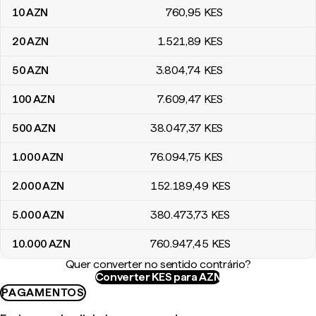
10
AZN
760
,95
KES
20
AZN
1.521
,89
KES
50
AZN
3.804
,74
KES
100
AZN
7.609
,47
KES
500
AZN
38.047
,37
KES
1.000
AZN
76.094
,75
KES
2.000
AZN
152.189
,49
KES
5.000
AZN
380.473
,73
KES
10.000
AZN
760.947
,45
KES
Quer converter no sentido contrário?
Converter KES para AZN
PAGAMENTOS