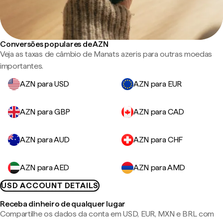
Conversões populares de AZN
Veja as taxas de câmbio de Manats azeris para outras moedas
importantes.
AZN para USD
AZN para EUR
AZN para GBP
AZN para CAD
AZN para AUD
AZN para CHF
AZN para AED
AZN para AMD
USD ACCOUNT DETAILS
Receba dinheiro de qualquer lugar
Compartilhe os dados da conta em USD, EUR, MXN e BRL com