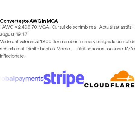
Convertește AWG în MGA
1 AWG ≈ 2.406,70 MGA · Cursul de schimb real
·
Actualizat astăzi,
august, 19:47
Vede cât valorează 1.800 florin aruban în ariary malgaș la cursul d
schimb real. Trimite bani cu Morse — fără adaosuri ascunse, fără 
inflacionate.