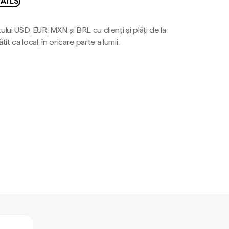
AILS
ului USD, EUR, MXN și BRL cu clienți și plăți de la
tit ca local, în oricare parte a lumii.