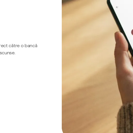
irect către o bancă
ascunse.