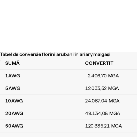
Tabel de conversie florini arubani în ariary malgași
SUMĂ
CONVERTIT
Tabel de conversie florini arubani în ariary malgași
1
AWG
2.406
,70
MGA
5
AWG
12.033
,52
MGA
10
AWG
24.067
,04
MGA
20
AWG
48.134
,08
MGA
50
AWG
120.335
,21
MGA