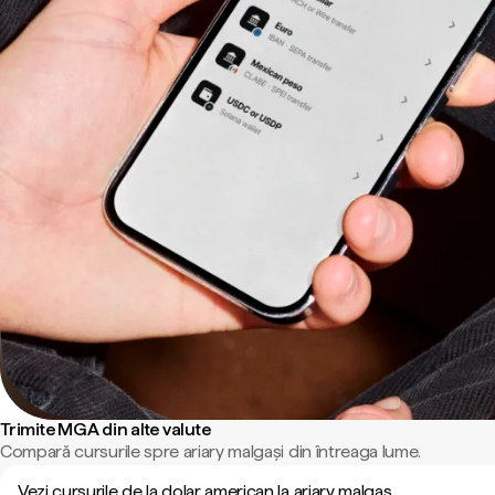
Trimite MGA din alte valute
Compară cursurile spre ariary malgași din întreaga lume.
Vezi cursurile de la dolar american la ariary malgaș