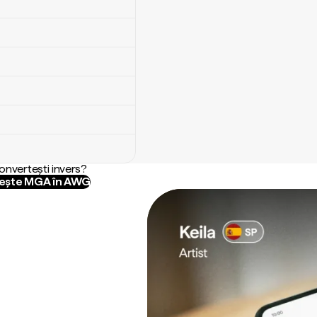
convertești invers?
ește MGA în AWG