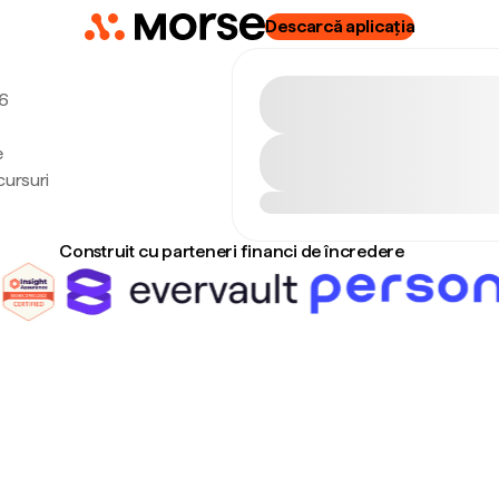
Descarcă aplicația
 6
e
cursuri
Construit cu parteneri financi de încredere