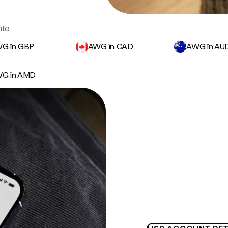
nte.
G în GBP
AWG în CAD
AWG în AU
G în AMD