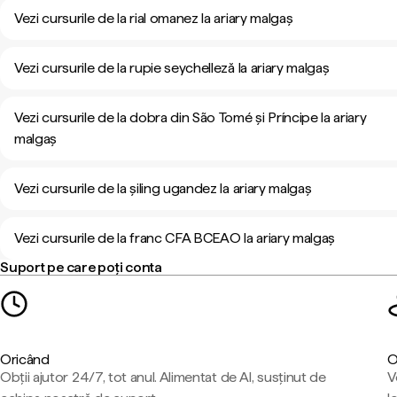
Vezi cursurile de la rial omanez la ariary malgaș
Vezi cursurile de la rupie seychelleză la ariary malgaș
Vezi cursurile de la dobra din São Tomé și Príncipe la ariary
malgaș
Vezi cursurile de la șiling ugandez la ariary malgaș
Vezi cursurile de la franc CFA BCEAO la ariary malgaș
Suport pe care poți conta
Oricând
O
Obții ajutor 24/7, tot anul. Alimentat de AI, susținut de
V