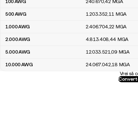
100
AWG
240.670
,42
MGA
500
AWG
1.203.352
,11
MGA
1.000
AWG
2.406.704
,22
MGA
2.000
AWG
4.813.408
,44
MGA
5.000
AWG
12.033.521
,09
MGA
10.000
AWG
24.067.042
,18
MGA
Vrei să 
Convert