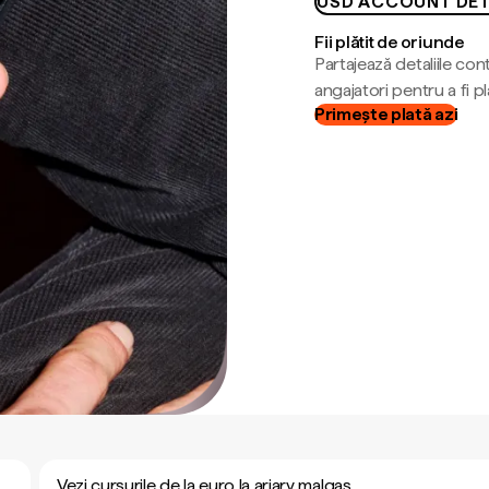
USD ACCOUNT DET
Fii plătit de oriunde
Partajează detaliile cont
angajatori pentru a fi plă
Primește plată azi
Vezi cursurile de la euro la ariary malgaș