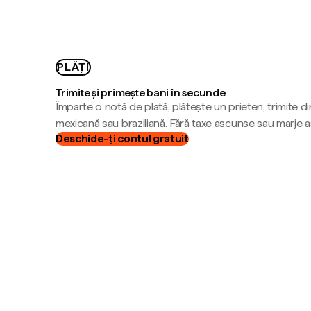
PLĂȚI
Trimite și primește bani în secunde
Împarte o notă de plată, plătește un prieten, trimite d
mexicană sau braziliană. Fără taxe ascunse sau marje 
Deschide-ți contul gratuit