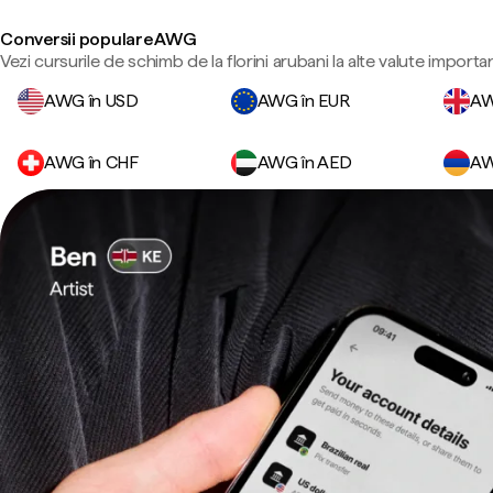
Conversii populare AWG
Vezi cursurile de schimb de la florini arubani la alte valute importa
AWG în USD
AWG în EUR
AW
AWG în CHF
AWG în AED
AW