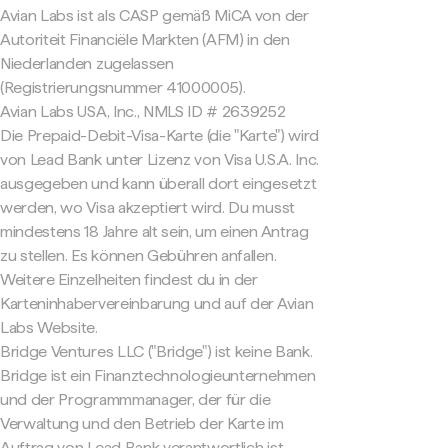
Avian Labs ist als CASP gemäß MiCA von der
Autoriteit Financiële Markten (AFM) in den
Niederlanden zugelassen
(Registrierungsnummer 41000005).
Avian Labs USA, Inc., NMLS ID # 2639252
Die Prepaid-Debit-Visa-Karte (die "Karte") wird
von Lead Bank unter Lizenz von Visa U.S.A. Inc.
ausgegeben und kann überall dort eingesetzt
werden, wo Visa akzeptiert wird. Du musst
mindestens 18 Jahre alt sein, um einen Antrag
zu stellen. Es können Gebühren anfallen.
Weitere Einzelheiten findest du in der
Karteninhabervereinbarung und auf der Avian
Labs Website.
Bridge Ventures LLC ("Bridge") ist keine Bank.
Bridge ist ein Finanztechnologieunternehmen
und der Programmmanager, der für die
Verwaltung und den Betrieb der Karte im
Auftrag von Lead Bank verantwortlich ist.