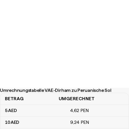
Umrechnungstabelle VAE-Dirham zu Peruanische Sol
BETRAG
UMGERECHNET
Umrechnungstabelle VAE-Dirham zu Peruanische Sol
5
AED
4
,62
PEN
10
AED
9
,24
PEN