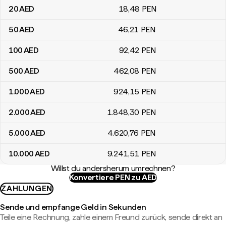
20
AED
18
,48
PEN
50
AED
46
,21
PEN
100
AED
92
,42
PEN
500
AED
462
,08
PEN
1.000
AED
924
,15
PEN
2.000
AED
1.848
,30
PEN
5.000
AED
4.620
,76
PEN
10.000
AED
9.241
,51
PEN
Willst du andersherum umrechnen?
Konvertiere PEN zu AED
ZAHLUNGEN
Sende und empfange Geld in Sekunden
Teile eine Rechnung, zahle einem Freund zurück, sende direkt an