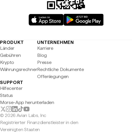
PRODUKT
UNTERNEHMEN
Länder
Karriere
Gebühren
Blog
Krypto
Presse
Währungsrechner
Rechtliche Dokumente
Offenlegungen
SUPPORT
Hilfecenter
Status
Morse-App herunterladen
© 2026 Avian Labs, Inc
Registrierter Finanzdienstleister in den
Vereinigten Staaten