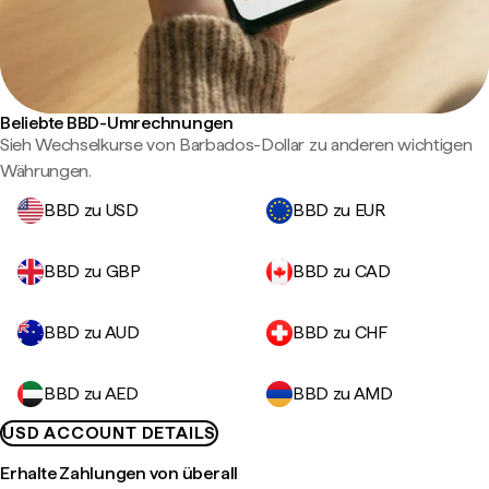
Beliebte BBD-Umrechnungen
Sieh Wechselkurse von Barbados-Dollar zu anderen wichtigen
Währungen.
BBD zu USD
BBD zu EUR
BBD zu GBP
BBD zu CAD
BBD zu AUD
BBD zu CHF
BBD zu AED
BBD zu AMD
USD ACCOUNT DETAILS
Erhalte Zahlungen von überall