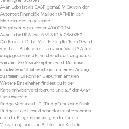
Vereinigten Staaten
Avian Labs ist als CASP gemäß MiCA von der
Autoriteit Financiële Markten (AFM) in den
Niederlanden zugelassen
(Registrierungsnummer 41000005).
Avian Labs USA, Inc., NMLS ID # 2639252
Die Prepaid-Debit-Visa-Karte (die "Karte") wird
von Lead Bank unter Lizenz von Visa U.S.A. Inc.
ausgegeben und kann überall dort eingesetzt
werden, wo Visa akzeptiert wird. Du musst
mindestens 18 Jahre alt sein, um einen Antrag
zu stellen. Es können Gebühren anfallen.
Weitere Einzelheiten findest du in der
Karteninhabervereinbarung und auf der Avian
Labs Website.
Bridge Ventures LLC ("Bridge") ist keine Bank.
Bridge ist ein Finanztechnologieunternehmen
und der Programmmanager, der für die
Verwaltung und den Betrieb der Karte im