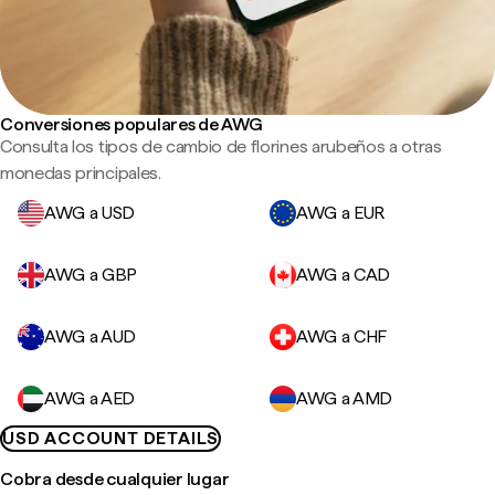
Conversiones populares de AWG
Consulta los tipos de cambio de florines arubeños a otras
monedas principales.
AWG a USD
AWG a EUR
AWG a GBP
AWG a CAD
AWG a AUD
AWG a CHF
AWG a AED
AWG a AMD
USD ACCOUNT DETAILS
Cobra desde cualquier lugar