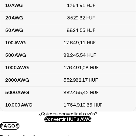
10
AWG
1764
,91
HUF
20
AWG
3529
,82
HUF
50
AWG
8824
,55
HUF
100
AWG
17.649
,11
HUF
500
AWG
88.245
,54
HUF
1000
AWG
176.491
,08
HUF
2000
AWG
352.982
,17
HUF
5000
AWG
882.455
,42
HUF
10.000
AWG
1.764.910
,85
HUF
¿Quieres convertir al revés?
Convertir HUF a AWG
PAGOS