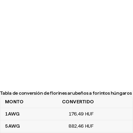
Tabla de conversión de florines arubeños a forintos húngaros
MONTO
CONVERTIDO
Tabla de conversión de florines arubeños a forintos húngaros
1
AWG
176
,49
HUF
5
AWG
882
,46
HUF