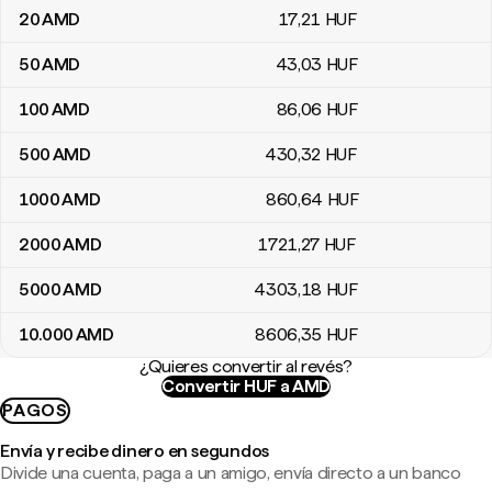
20
AMD
17
,21
HUF
50
AMD
43
,03
HUF
100
AMD
86
,06
HUF
500
AMD
430
,32
HUF
1000
AMD
860
,64
HUF
2000
AMD
1721
,27
HUF
5000
AMD
4303
,18
HUF
10.000
AMD
8606
,35
HUF
¿Quieres convertir al revés?
Convertir HUF a AMD
PAGOS
Envía y recibe dinero en segundos
Divide una cuenta, paga a un amigo, envía directo a un banco