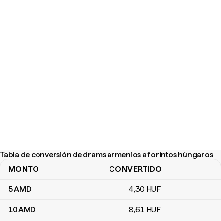
Tabla de conversión de drams armenios a forintos húngaros
MONTO
CONVERTIDO
Tabla de conversión de drams armenios a forintos húngaros
5
AMD
4
,30
HUF
10
AMD
8
,61
HUF