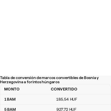
Tabla de conversión de marcos convertibles de Bosnia y
Herzegovina a forintos húngaros
MONTO
CONVERTIDO
Tabla de conversión de marcos convertibles de Bosnia y Herzeg
1
BAM
185
,54
HUF
5
BAM
927
,72
HUF