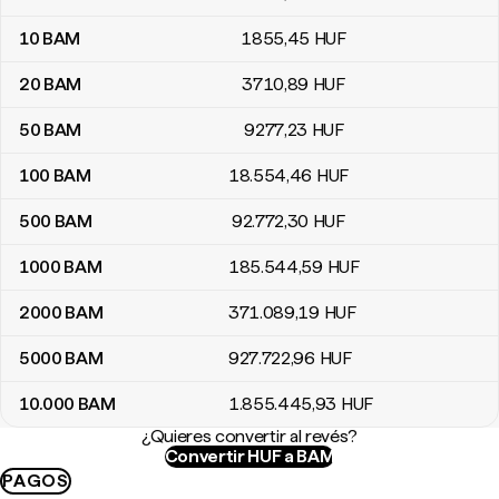
10
BAM
1855
,45
HUF
20
BAM
3710
,89
HUF
50
BAM
9277
,23
HUF
100
BAM
18.554
,46
HUF
500
BAM
92.772
,30
HUF
1000
BAM
185.544
,59
HUF
2000
BAM
371.089
,19
HUF
5000
BAM
927.722
,96
HUF
10.000
BAM
1.855.445
,93
HUF
¿Quieres convertir al revés?
Convertir HUF a BAM
PAGOS