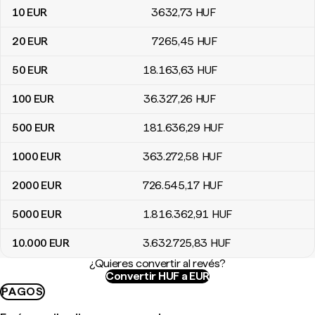
10
EUR
3632
,73
HUF
20
EUR
7265
,45
HUF
50
EUR
18.163
,63
HUF
100
EUR
36.327
,26
HUF
500
EUR
181.636
,29
HUF
1000
EUR
363.272
,58
HUF
2000
EUR
726.545
,17
HUF
5000
EUR
1.816.362
,91
HUF
10.000
EUR
3.632.725
,83
HUF
¿Quieres convertir al revés?
Convertir HUF a EUR
PAGOS