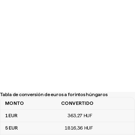
Tabla de conversión de euros a forintos húngaros
MONTO
CONVERTIDO
Tabla de conversión de euros a forintos húngaros
1
EUR
363
,27
HUF
5
EUR
1816
,36
HUF