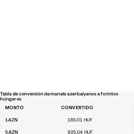
Tabla de conversión de manats azerbaiyanos a forintos
húngaros
MONTO
CONVERTIDO
Tabla de conversión de manats azerbaiyanos a forintos húngaro
1
AZN
185
,01
HUF
5
AZN
925
,04
HUF