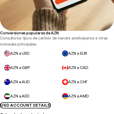
Conversiones populares de AZN
Consulta los tipos de cambio de manats azerbaiyanos a otras
monedas principales.
AZN a USD
AZN a EUR
AZN a GBP
AZN a CAD
AZN a AUD
AZN a CHF
AZN a AED
AZN a AMD
USD ACCOUNT DETAILS