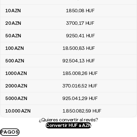
10
AZN
1850
,08
HUF
20
AZN
3700
,17
HUF
50
AZN
9250
,41
HUF
100
AZN
18.500
,83
HUF
500
AZN
92.504
,13
HUF
1000
AZN
185.008
,26
HUF
2000
AZN
370.016
,52
HUF
5000
AZN
925.041
,29
HUF
10.000
AZN
1.850.082
,59
HUF
¿Quieres convertir al revés?
Convertir HUF a AZN
PAGOS