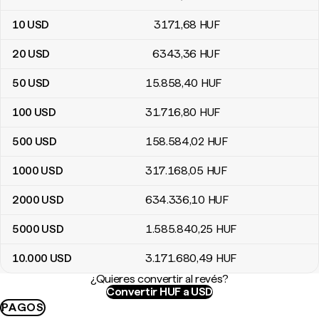
10
USD
3171
,68
HUF
20
USD
6343
,36
HUF
50
USD
15.858
,40
HUF
100
USD
31.716
,80
HUF
500
USD
158.584
,02
HUF
1000
USD
317.168
,05
HUF
2000
USD
634.336
,10
HUF
5000
USD
1.585.840
,25
HUF
10.000
USD
3.171.680
,49
HUF
¿Quieres convertir al revés?
Convertir HUF a USD
PAGOS