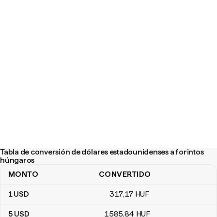
Tabla de conversión de dólares estadounidenses a forintos
húngaros
MONTO
CONVERTIDO
Tabla de conversión de dólares estadounidenses a forintos hún
1
USD
317
,17
HUF
5
USD
1585
,84
HUF