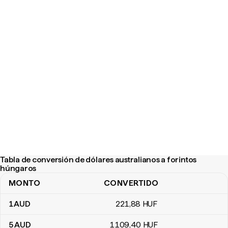
Tabla de conversión de dólares australianos a forintos
húngaros
MONTO
CONVERTIDO
Tabla de conversión de dólares australianos a forintos húngaros
1
AUD
221
,88
HUF
5
AUD
1109
,40
HUF