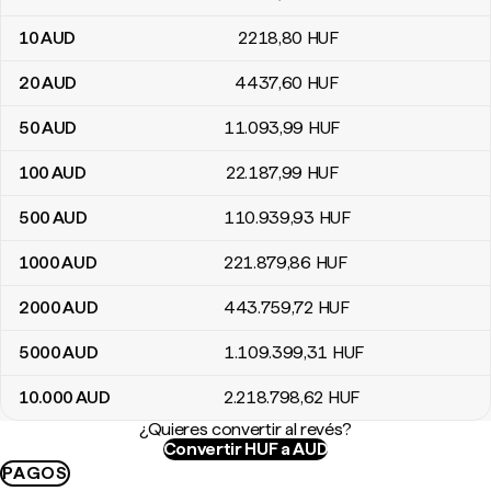
10
AUD
2218
,80
HUF
20
AUD
4437
,60
HUF
50
AUD
11.093
,99
HUF
100
AUD
22.187
,99
HUF
500
AUD
110.939
,93
HUF
1000
AUD
221.879
,86
HUF
2000
AUD
443.759
,72
HUF
5000
AUD
1.109.399
,31
HUF
10.000
AUD
2.218.798
,62
HUF
¿Quieres convertir al revés?
Convertir HUF a AUD
PAGOS