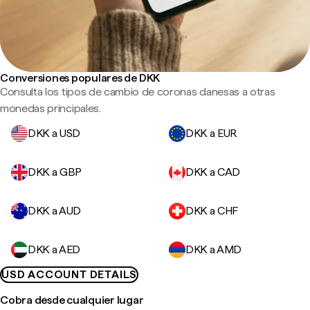
Conversiones populares de DKK
Consulta los tipos de cambio de coronas danesas a otras
monedas principales.
DKK a USD
DKK a EUR
DKK a GBP
DKK a CAD
DKK a AUD
DKK a CHF
DKK a AED
DKK a AMD
USD ACCOUNT DETAILS
Cobra desde cualquier lugar