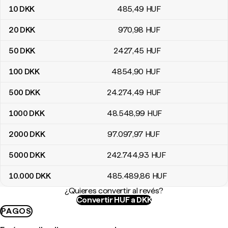
10
DKK
485
,49
HUF
20
DKK
970
,98
HUF
50
DKK
2427
,45
HUF
100
DKK
4854
,90
HUF
500
DKK
24.274
,49
HUF
1000
DKK
48.548
,99
HUF
2000
DKK
97.097
,97
HUF
5000
DKK
242.744
,93
HUF
10.000
DKK
485.489
,86
HUF
¿Quieres convertir al revés?
Convertir HUF a DKK
PAGOS