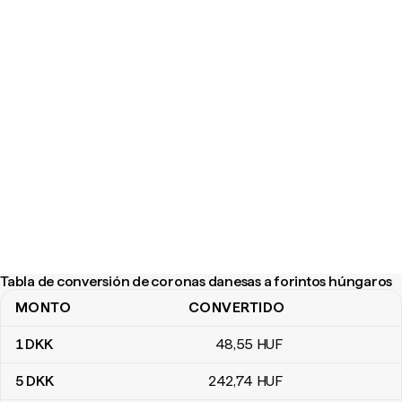
Tabla de conversión de coronas danesas a forintos húngaros
MONTO
CONVERTIDO
Tabla de conversión de coronas danesas a forintos húngaros
1
DKK
48
,55
HUF
5
DKK
242
,74
HUF