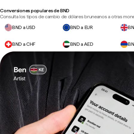
Conversiones populares de BND
Consulta los tipos de cambio de dólares bruneanos a otras mone
BND a USD
BND a EUR
BN
BND a CHF
BND a AED
BN