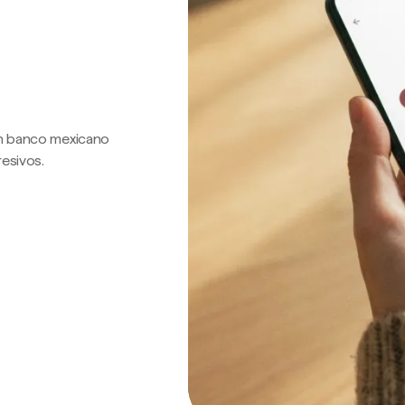
 un banco mexicano
resivos.