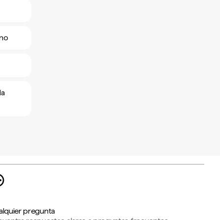
ano
la
alquier pregunta