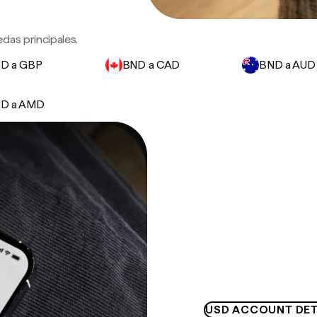
das principales.
D a GBP
BND a CAD
BND a AUD
D a AMD
USD ACCOUNT DET