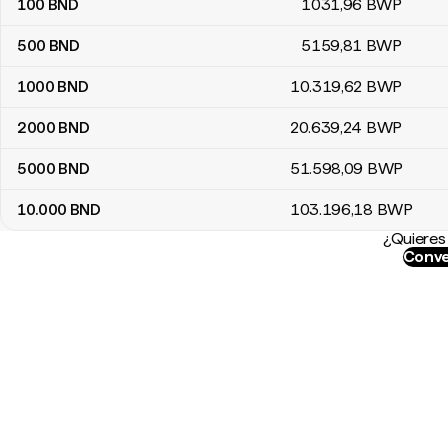
100
BND
1031
,96
BWP
500
BND
5159
,81
BWP
1000
BND
10.319
,62
BWP
2000
BND
20.639
,24
BWP
5000
BND
51.598
,09
BWP
10.000
BND
103.196
,18
BWP
¿Quieres 
Conve