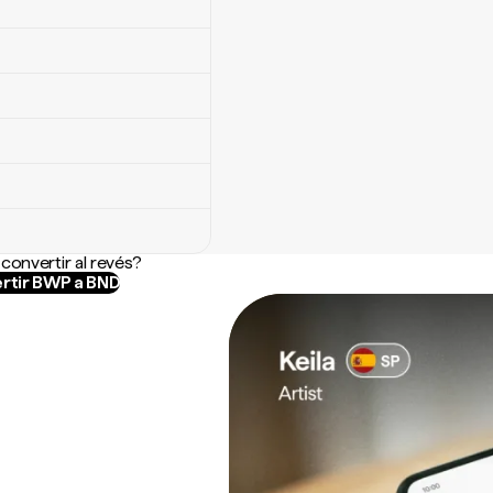
convertir al revés?
rtir BWP a BND