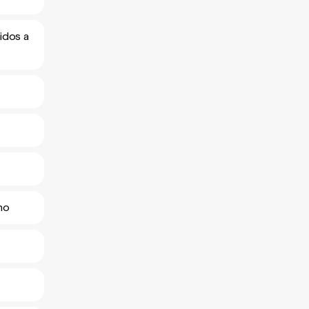
idos a
no