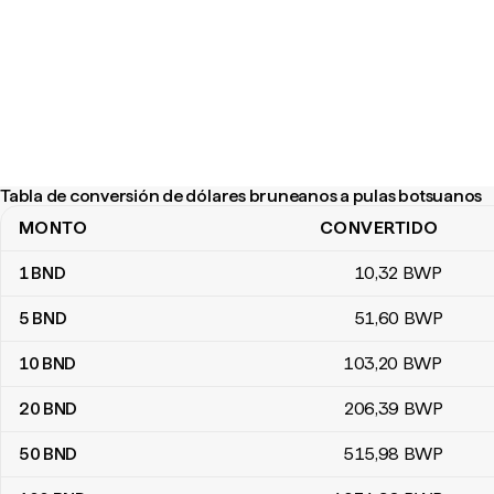
Tabla de conversión de dólares bruneanos a pulas botsuanos
MONTO
CONVERTIDO
Tabla de conversión de dólares bruneanos a pulas botsuanos
1
BND
10
,32
BWP
5
BND
51
,60
BWP
10
BND
103
,20
BWP
20
BND
206
,39
BWP
50
BND
515
,98
BWP