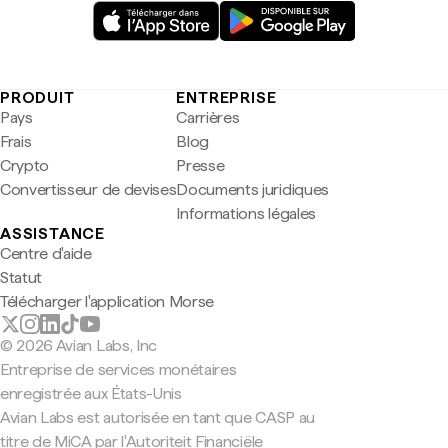
PRODUIT
ENTREPRISE
Pays
Carrières
Frais
Blog
Crypto
Presse
Convertisseur de devises
Documents juridiques
Informations légales
ASSISTANCE
Centre d'aide
Statut
Télécharger l'application Morse
© 2026 Avian Labs, Inc
Entreprise de services monétaires
enregistrée aux États-Unis
Avian Labs est autorisée en tant que CASP au
titre de MiCA par l'Autoriteit Financiële