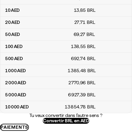
10
AED
13
,85
BRL
20
AED
27
,71
BRL
50
AED
69
,27
BRL
100
AED
138
,55
BRL
500
AED
692
,74
BRL
1 000
AED
1 385
,48
BRL
2 000
AED
2 770
,96
BRL
5 000
AED
6 927
,39
BRL
10 000
AED
13 854
,78
BRL
Tu veux convertir dans l'autre sens ?
Convertir BRL en AED
PAIEMENTS