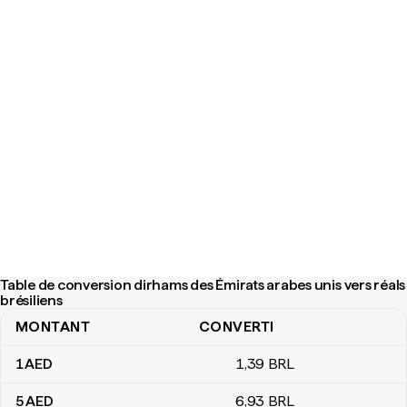
Table de conversion dirhams des Émirats arabes unis vers réals
brésiliens
MONTANT
CONVERTI
Table de conversion dirhams des Émirats arabes unis vers réals br
1
AED
1
,39
BRL
5
AED
6
,93
BRL