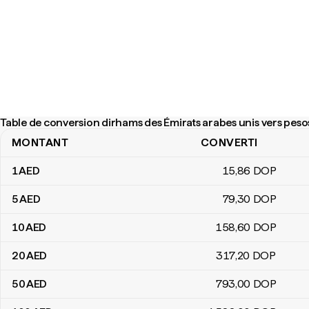
Table de conversion dirhams des Émirats arabes unis vers pes
MONTANT
CONVERTI
Table de conversion dirhams des Émirats arabes unis vers pesos
1
AED
15
,86
DOP
5
AED
79
,30
DOP
10
AED
158
,60
DOP
20
AED
317
,20
DOP
50
AED
793
,00
DOP