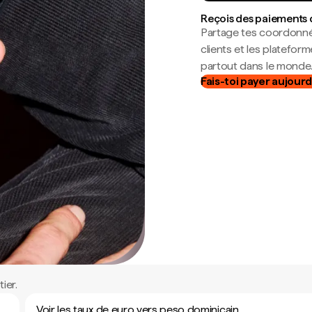
Reçois des paiements 
Partage tes coordonné
clients et les platefor
partout dans le monde
Fais-toi payer aujourd
ier.
Voir les taux de euro vers peso dominicain