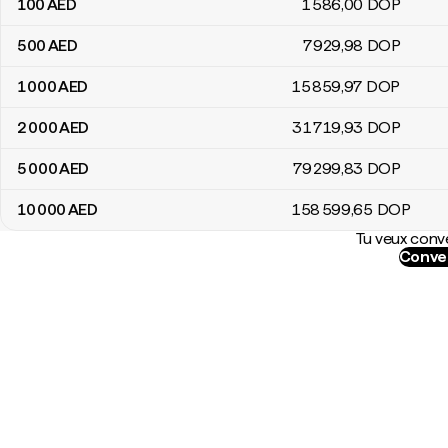
100
AED
1 586
,00
DOP
500
AED
7 929
,98
DOP
1 000
AED
15 859
,97
DOP
2 000
AED
31 719
,93
DOP
5 000
AED
79 299
,83
DOP
10 000
AED
158 599
,65
DOP
Tu veux conve
Conver