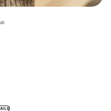
AUD
AILS