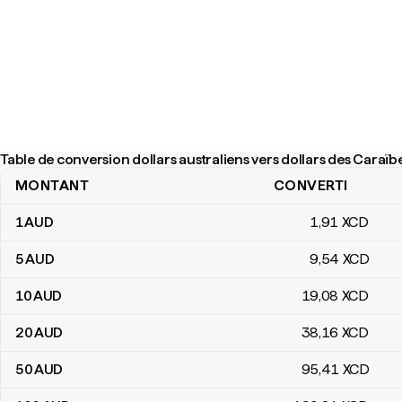
Table de conversion dollars australiens vers dollars des Caraïb
MONTANT
CONVERTI
Table de conversion dollars australiens vers dollars des Caraïbes 
1
AUD
1
,91
XCD
5
AUD
9
,54
XCD
10
AUD
19
,08
XCD
20
AUD
38
,16
XCD
50
AUD
95
,41
XCD