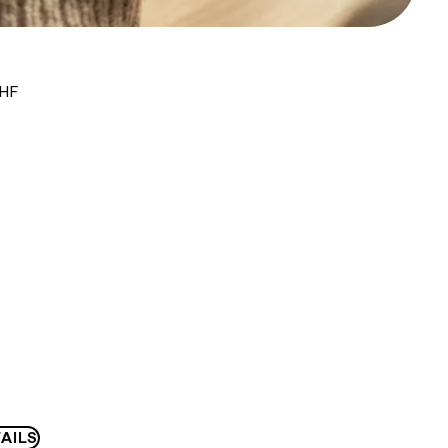
CHF
AILS