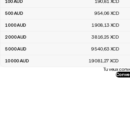
100
AUD
190
,81
XCD
500
AUD
954
,06
XCD
1 000
AUD
1 908
,13
XCD
2 000
AUD
3 816
,25
XCD
5 000
AUD
9 540
,63
XCD
10 000
AUD
19 081
,27
XCD
Tu veux conve
Conver