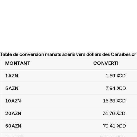
Table de conversion manats azéris vers dollars des Caraïbes or
MONTANT
CONVERTI
Table de conversion manats azéris vers dollars des Caraïbes orie
1
AZN
1
,59
XCD
5
AZN
7
,94
XCD
10
AZN
15
,88
XCD
20
AZN
31
,76
XCD
50
AZN
79
,41
XCD