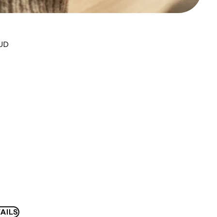
AUD
AILS