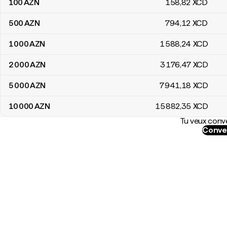
100
AZN
158
,82
XCD
500
AZN
794
,12
XCD
1 000
AZN
1 588
,24
XCD
2 000
AZN
3 176
,47
XCD
5 000
AZN
7 941
,18
XCD
10 000
AZN
15 882
,35
XCD
Tu veux conve
Conver