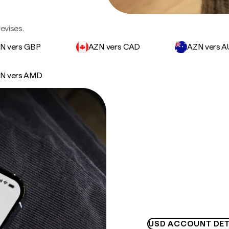
evises.
N vers GBP
AZN vers CAD
AZN vers 
N vers AMD
USD ACCOUNT DET