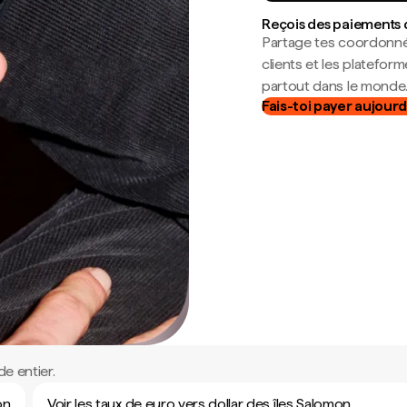
Reçois des paiements 
Partage tes coordonné
clients et les platefor
partout dans le monde
Fais-toi payer aujourd
e entier.
on
Voir les taux de euro vers dollar des îles Salomon