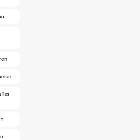
on
omon
alomon
 îles
on
on