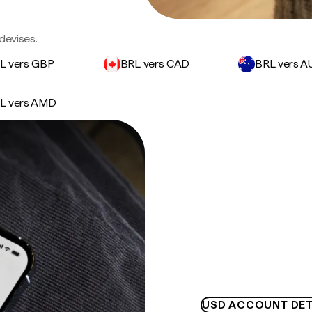
devises.
L vers GBP
BRL vers CAD
BRL vers A
L vers AMD
USD ACCOUNT DET