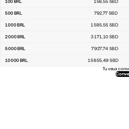
100
BRL
158
,55
SBD
500
BRL
792
,77
SBD
1 000
BRL
1 585
,55
SBD
2 000
BRL
3 171
,10
SBD
5 000
BRL
7 927
,74
SBD
10 000
BRL
15 855
,49
SBD
Tu veux conve
Conve