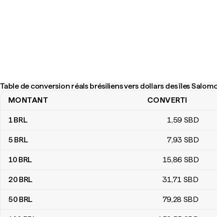
Table de conversion réals brésiliens vers dollars des îles Salom
MONTANT
CONVERTI
Table de conversion réals brésiliens vers dollars des îles Salomon
1
BRL
1
,59
SBD
5
BRL
7
,93
SBD
10
BRL
15
,86
SBD
20
BRL
31
,71
SBD
50
BRL
79
,28
SBD