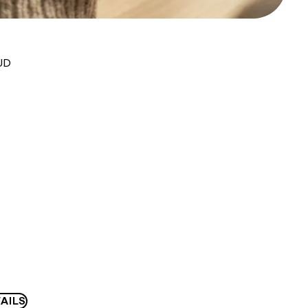
UD
AILS