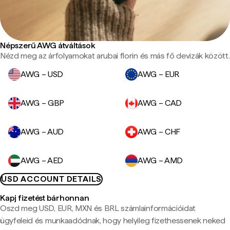
Népszerű AWG átváltások
Nézd meg az árfolyamokat arubai florin és más fő devizák között.
AWG – USD
AWG – EUR
AWG – GBP
AWG – CAD
AWG – AUD
AWG – CHF
AWG – AED
AWG – AMD
USD ACCOUNT DETAILS
Kapj fizetést bárhonnan
Oszd meg USD, EUR, MXN és BRL számlainformációidat
ügyfeleid és munkaadódnak, hogy helyileg fizethessenek neked