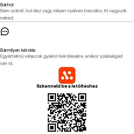
Bárhol
Nem számít, hol élsz vagy milyen nyelven beszélsz, itt vagyunk
neked.
Bármilyen kérdés
Egyértelmű válaszok gyakori kérdésekre, amikor szükséged
van rá.
Szkenneld be a letöltéshez