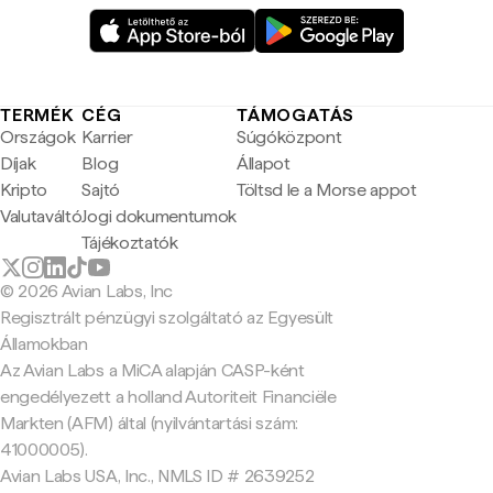
TERMÉK
CÉG
TÁMOGATÁS
Országok
Karrier
Súgóközpont
Díjak
Blog
Állapot
Kripto
Sajtó
Töltsd le a Morse appot
Valutaváltó
Jogi dokumentumok
Tájékoztatók
© 2026 Avian Labs, Inc
Regisztrált pénzügyi szolgáltató az Egyesült
Államokban
Az Avian Labs a MiCA alapján CASP-ként
engedélyezett a holland Autoriteit Financiële
Markten (AFM) által (nyilvántartási szám:
41000005).
Avian Labs USA, Inc., NMLS ID # 2639252