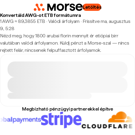
Letöltés
Konvertáld AWG-ot ETB formátumra
1 AWG ≈ 89,3855 ETB · Valódi árfolyam
·
Frissítve ma, augusztus
9., 5:28
Nézd meg, hogy 1800 arubai florin mennyit ér etiópiai birr
valutában valódi árfolyamon. Küldj pénzt a Morse-szal — nincs
rejtett felár, nincsenek felpuffasztott árfolyamok.
Megbízható pénzügyi partnerekkel építve