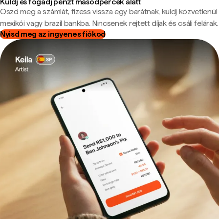
Küldj és fogadj pénzt másodpercek alatt
Oszd meg a számlát, fizess vissza egy barátnak, küldj közvetlenül
mexikói vagy brazil bankba. Nincsenek rejtett díjak és csáli felárak.
Nyisd meg az ingyenes fiókod