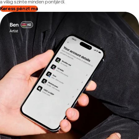
a világ szinte minden pontjáról.
Keress pénzt ma