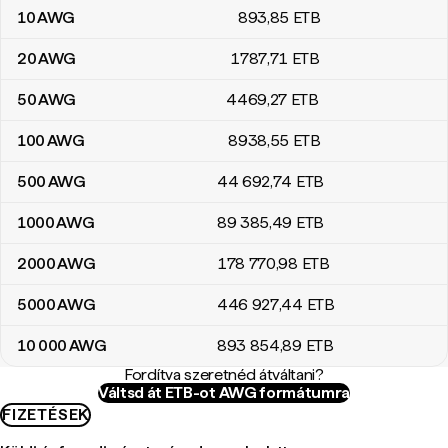
10
AWG
893
,85
ETB
20
AWG
1787
,71
ETB
50
AWG
4469
,27
ETB
100
AWG
8938
,55
ETB
500
AWG
44 692
,74
ETB
1000
AWG
89 385
,49
ETB
2000
AWG
178 770
,98
ETB
5000
AWG
446 927
,44
ETB
10 000
AWG
893 854
,89
ETB
Fordítva szeretnéd átváltani?
Váltsd át ETB-ot AWG formátumra
FIZETÉSEK