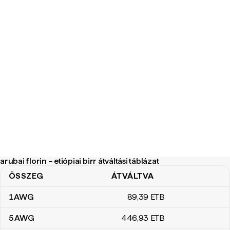
arubai florin – etiópiai birr átváltási táblázat
ÖSSZEG
ÁTVÁLTVA
arubai florin – etiópiai birr átváltási táblázat
1
AWG
89
,39
ETB
5
AWG
446
,93
ETB