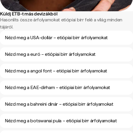
Küldj ETB-t más devizákból
Hasonlíts össze árfolyamokat etiópiai birr felé a világ minden
tájáról.
Nézd meg a USA-dollár – etiópiai birr árfolyamokat
Nézd meg a euró – etiópiai birr árfolyamokat
Nézd meg a angol font – etiópiai birr árfolyamokat
Nézd meg a EAE-dirham – etiópiai birr árfolyamokat
Nézd meg a bahreini dinár – etiópiai birr árfolyamokat
Nézd meg a botswanai pula – etiópiai birr árfolyamokat