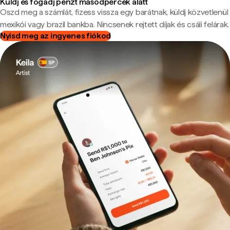
Küldj és fogadj pénzt másodpercek alatt
Oszd meg a számlát, fizess vissza egy barátnak, küldj közvetlenül
mexikói vagy brazil bankba. Nincsenek rejtett díjak és csáli felárak.
Nyisd meg az ingyenes fiókod