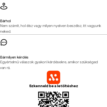
Bárhol
Nem számít, hol élsz vagy milyen nyelven beszélsz, itt vagyunk
neked.
Bármilyen kérdés
Egyértelmű válaszok gyakori kérdésekre, amikor szükséged
van rá.
Szkenneld be a letöltéshez