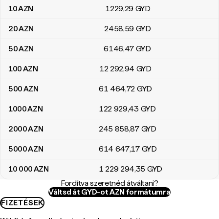
10
AZN
1229
,29
GYD
20
AZN
2458
,59
GYD
50
AZN
6146
,47
GYD
100
AZN
12 292
,94
GYD
500
AZN
61 464
,72
GYD
1000
AZN
122 929
,43
GYD
2000
AZN
245 858
,87
GYD
5000
AZN
614 647
,17
GYD
10 000
AZN
1 229 294
,35
GYD
Fordítva szeretnéd átváltani?
Váltsd át GYD-ot AZN formátumra
FIZETÉSEK