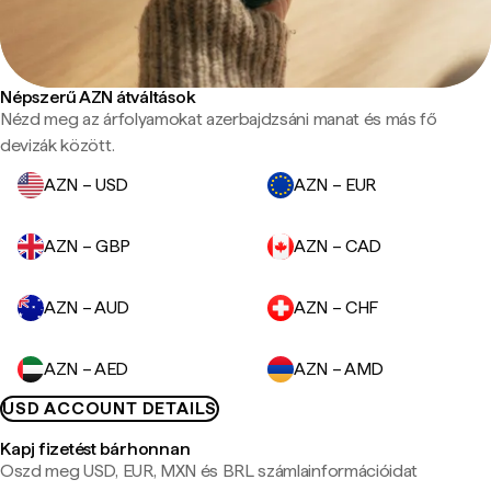
Népszerű AZN átváltások
Nézd meg az árfolyamokat azerbajdzsáni manat és más fő
devizák között.
AZN – USD
AZN – EUR
AZN – GBP
AZN – CAD
AZN – AUD
AZN – CHF
AZN – AED
AZN – AMD
USD ACCOUNT DETAILS
Kapj fizetést bárhonnan
Oszd meg USD, EUR, MXN és BRL számlainformációidat