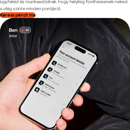
ügyfeleid és munkaadódnak, hogy helyileg fizethessenek neked
a világ szinte minden pontjáról.
Keress pénzt ma