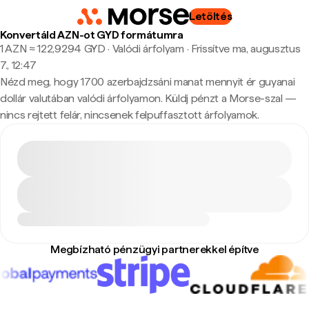
Letöltés
Konvertáld AZN-ot GYD formátumra
1 AZN ≈ 122,9294 GYD · Valódi árfolyam
·
Frissítve ma, augusztus
7., 12:47
Nézd meg, hogy 1700 azerbajdzsáni manat mennyit ér guyanai
dollár valutában valódi árfolyamon. Küldj pénzt a Morse-szal —
nincs rejtett felár, nincsenek felpuffasztott árfolyamok.
Megbízható pénzügyi partnerekkel építve