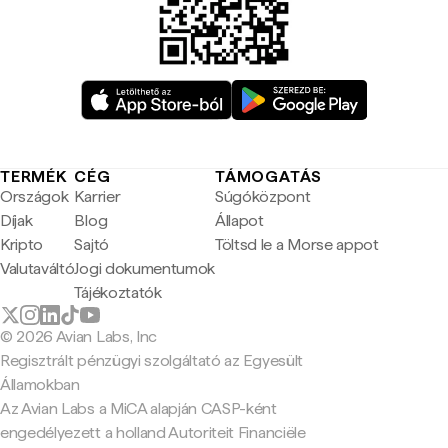
TERMÉK
CÉG
TÁMOGATÁS
Országok
Karrier
Súgóközpont
Díjak
Blog
Állapot
Kripto
Sajtó
Töltsd le a Morse appot
Valutaváltó
Jogi dokumentumok
Tájékoztatók
© 2026 Avian Labs, Inc
Regisztrált pénzügyi szolgáltató az Egyesült
Államokban
Az Avian Labs a MiCA alapján CASP-ként
engedélyezett a holland Autoriteit Financiële