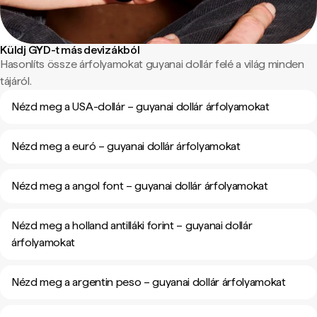
Küldj GYD-t más devizákból
Hasonlíts össze árfolyamokat guyanai dollár felé a világ minden
tájáról.
Nézd meg a USA-dollár – guyanai dollár árfolyamokat
Nézd meg a euró – guyanai dollár árfolyamokat
Nézd meg a angol font – guyanai dollár árfolyamokat
Nézd meg a holland antilláki forint – guyanai dollár
árfolyamokat
Nézd meg a argentin peso – guyanai dollár árfolyamokat