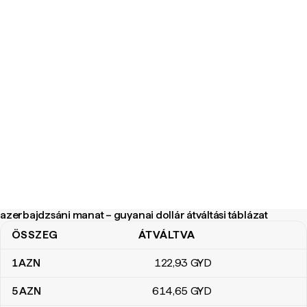
azerbajdzsáni manat – guyanai dollár átváltási táblázat
ÖSSZEG
ÁTVÁLTVA
azerbajdzsáni manat – guyanai dollár átváltási táblázat
1
AZN
122
,93
GYD
5
AZN
614
,65
GYD