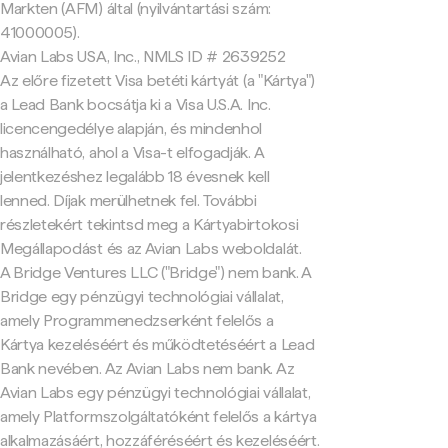
Markten (AFM) által (nyilvántartási szám:
41000005).
Avian Labs USA, Inc., NMLS ID # 2639252
Az előre fizetett Visa betéti kártyát (a "Kártya")
a Lead Bank bocsátja ki a Visa U.S.A. Inc.
licencengedélye alapján, és mindenhol
használható, ahol a Visa-t elfogadják. A
jelentkezéshez legalább 18 évesnek kell
lenned. Díjak merülhetnek fel. További
részletekért tekintsd meg a Kártyabirtokosi
Megállapodást és az Avian Labs weboldalát.
A Bridge Ventures LLC ("Bridge") nem bank. A
Bridge egy pénzügyi technológiai vállalat,
amely Programmenedzserként felelős a
Kártya kezeléséért és működtetéséért a Lead
Bank nevében. Az Avian Labs nem bank. Az
Avian Labs egy pénzügyi technológiai vállalat,
amely Platformszolgáltatóként felelős a kártya
alkalmazásáért, hozzáféréséért és kezeléséért.