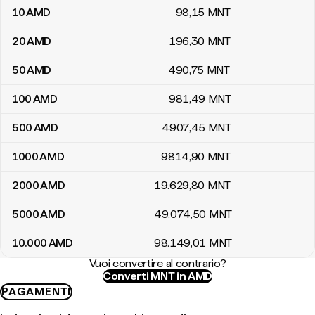
10
AMD
98
,15
MNT
20
AMD
196
,30
MNT
50
AMD
490
,75
MNT
100
AMD
981
,49
MNT
500
AMD
4907
,45
MNT
1000
AMD
9814
,90
MNT
2000
AMD
19.629
,80
MNT
5000
AMD
49.074
,50
MNT
10.000
AMD
98.149
,01
MNT
Vuoi convertire al contrario?
Converti MNT in AMD
PAGAMENTI