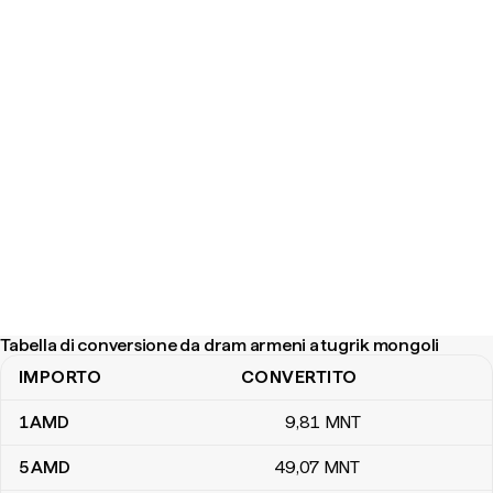
Tabella di conversione da dram armeni a tugrik mongoli
IMPORTO
CONVERTITO
Tabella di conversione da dram armeni a tugrik mongoli
1
AMD
9
,81
MNT
5
AMD
49
,07
MNT