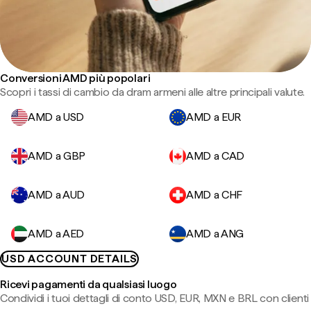
Conversioni AMD più popolari
Scopri i tassi di cambio da dram armeni alle altre principali valute.
AMD a USD
AMD a EUR
AMD a GBP
AMD a CAD
AMD a AUD
AMD a CHF
AMD a AED
AMD a ANG
USD ACCOUNT DETAILS
Ricevi pagamenti da qualsiasi luogo
Condividi i tuoi dettagli di conto USD, EUR, MXN e BRL con clienti