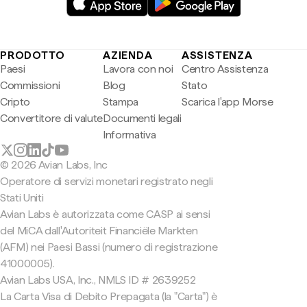
PRODOTTO
AZIENDA
ASSISTENZA
Paesi
Lavora con noi
Centro Assistenza
Commissioni
Blog
Stato
Cripto
Stampa
Scarica l'app Morse
Convertitore di valute
Documenti legali
Informativa
© 2026 Avian Labs, Inc
Operatore di servizi monetari registrato negli
Stati Uniti
Avian Labs è autorizzata come CASP ai sensi
del MiCA dall'Autoriteit Financiële Markten
(AFM) nei Paesi Bassi (numero di registrazione
41000005).
Avian Labs USA, Inc., NMLS ID # 2639252
La Carta Visa di Debito Prepagata (la "Carta") è