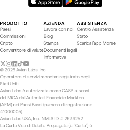
PRODOTTO
AZIENDA
ASSISTENZA
Paesi
Lavora con noi
Centro Assistenza
Commissioni
Blog
Stato
Cripto
Stampa
Scarica l'app Morse
Convertitore di valute
Documenti legali
Informativa
© 2026 Avian Labs, Inc
Operatore di servizi monetari registrato negli
Stati Uniti
Avian Labs è autorizzata come CASP ai sensi
del MiCA dall'Autoriteit Financiële Markten
(AFM) nei Paesi Bassi (numero di registrazione
41000005).
Avian Labs USA, Inc., NMLS ID # 2639252
La Carta Visa di Debito Prepagata (la "Carta") è