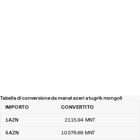
Tabella di conversione da manat azeri a tugrik mongoli
IMPORTO
CONVERTITO
Tabella di conversione da manat azeri a tugrik mongoli
1
AZN
2115
,94
MNT
5
AZN
10.579
,69
MNT