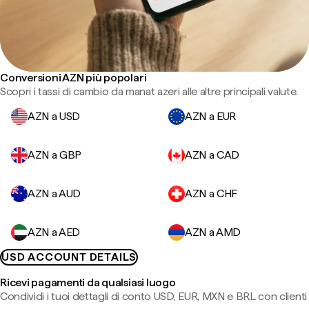
Conversioni AZN più popolari
Scopri i tassi di cambio da manat azeri alle altre principali valute.
AZN a USD
AZN a EUR
AZN a GBP
AZN a CAD
AZN a AUD
AZN a CHF
AZN a AED
AZN a AMD
USD ACCOUNT DETAILS
Ricevi pagamenti da qualsiasi luogo
Condividi i tuoi dettagli di conto USD, EUR, MXN e BRL con clienti