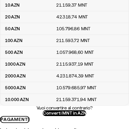
10
AZN
21.159
,37
MNT
20
AZN
42.318
,74
MNT
50
AZN
105.796
,86
MNT
100
AZN
211.593
,72
MNT
500
AZN
1.057.968
,60
MNT
1000
AZN
2.115.937
,19
MNT
2000
AZN
4.231.874
,39
MNT
5000
AZN
10.579.685
,97
MNT
10.000
AZN
21.159.371
,94
MNT
Vuoi convertire al contrario?
Converti MNT in AZN
PAGAMENTI