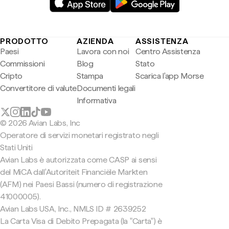
PRODOTTO
AZIENDA
ASSISTENZA
Paesi
Lavora con noi
Centro Assistenza
Commissioni
Blog
Stato
Cripto
Stampa
Scarica l'app Morse
Convertitore di valute
Documenti legali
Informativa
© 2026 Avian Labs, Inc
Operatore di servizi monetari registrato negli
Stati Uniti
Avian Labs è autorizzata come CASP ai sensi
del MiCA dall'Autoriteit Financiële Markten
(AFM) nei Paesi Bassi (numero di registrazione
41000005).
Avian Labs USA, Inc., NMLS ID # 2639252
La Carta Visa di Debito Prepagata (la "Carta") è