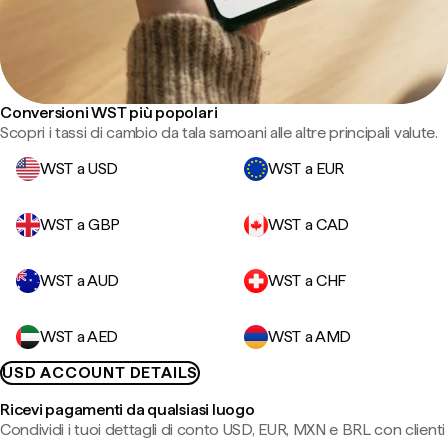
Conversioni WST più popolari
Scopri i tassi di cambio da tala samoani alle altre principali valute.
WST a USD
WST a EUR
WST a GBP
WST a CAD
WST a AUD
WST a CHF
WST a AED
WST a AMD
USD ACCOUNT DETAILS
Ricevi pagamenti da qualsiasi luogo
Condividi i tuoi dettagli di conto USD, EUR, MXN e BRL con clienti