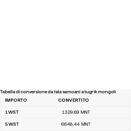
Tabella di conversione da tala samoani a tugrik mongoli
IMPORTO
CONVERTITO
Tabella di conversione da tala samoani a tugrik mongoli
1
WST
1329
,69
MNT
5
WST
6648
,44
MNT