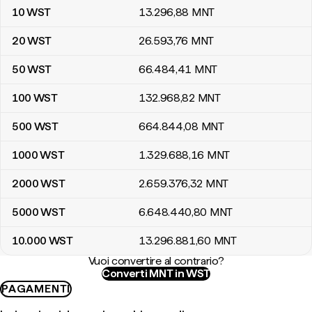
10
WST
13.296
,88
MNT
20
WST
26.593
,76
MNT
50
WST
66.484
,41
MNT
100
WST
132.968
,82
MNT
500
WST
664.844
,08
MNT
1000
WST
1.329.688
,16
MNT
2000
WST
2.659.376
,32
MNT
5000
WST
6.648.440
,80
MNT
10.000
WST
13.296.881
,60
MNT
Vuoi convertire al contrario?
Converti MNT in WST
PAGAMENTI