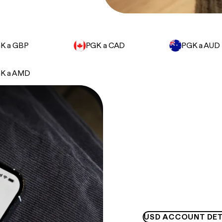
K a GBP
PGK a CAD
PGK a AUD
K a AMD
USD ACCOUNT DET