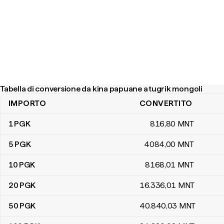
Tabella di conversione da kina papuane a tugrik mongoli
IMPORTO
CONVERTITO
Tabella di conversione da kina papuane a tugrik mongoli
1
PGK
816
,80
MNT
5
PGK
4084
,00
MNT
10
PGK
8168
,01
MNT
20
PGK
16.336
,01
MNT
50
PGK
40.840
,03
MNT