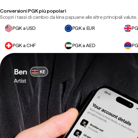
Conversioni PGK più popolari
Scopri i tassi di cambio da kina papuane alle altre principali valute.
PGK a USD
PGK a EUR
PG
PGK a CHF
PGK a AED
PG