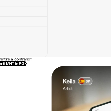
ertire al contrario?
rti MNT in PGK