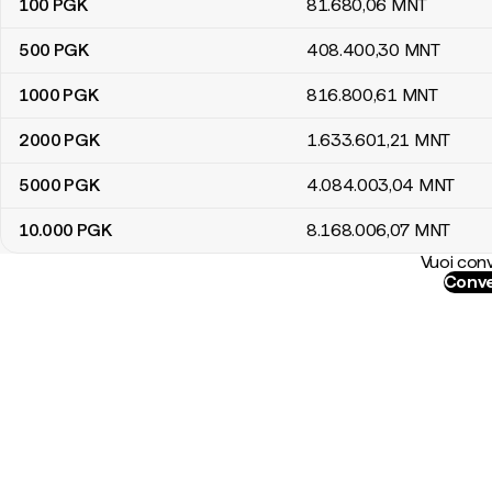
100
PGK
81.680
,06
MNT
500
PGK
408.400
,30
MNT
1000
PGK
816.800
,61
MNT
2000
PGK
1.633.601
,21
MNT
5000
PGK
4.084.003
,04
MNT
10.000
PGK
8.168.006
,07
MNT
Vuoi conv
Conve