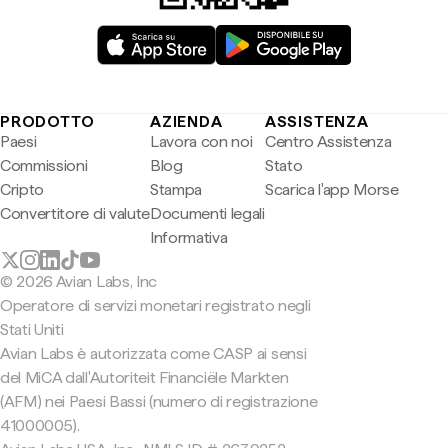
PRODOTTO
AZIENDA
ASSISTENZA
Paesi
Lavora con noi
Centro Assistenza
Commissioni
Blog
Stato
Cripto
Stampa
Scarica l'app Morse
Convertitore di valute
Documenti legali
Informativa
© 2026 Avian Labs, Inc
Operatore di servizi monetari registrato negli
Stati Uniti
Avian Labs è autorizzata come CASP ai sensi
del MiCA dall'Autoriteit Financiële Markten
(AFM) nei Paesi Bassi (numero di registrazione
41000005).