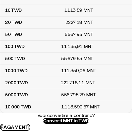
10
TWD
1113
,59
MNT
20
TWD
2227
,18
MNT
50
TWD
5567
,95
MNT
100
TWD
11.135
,91
MNT
500
TWD
55.679
,53
MNT
1000
TWD
111.359
,06
MNT
2000
TWD
222.718
,11
MNT
5000
TWD
556.795
,29
MNT
10.000
TWD
1.113.590
,57
MNT
Vuoi convertire al contrario?
Converti MNT in TWD
PAGAMENTI