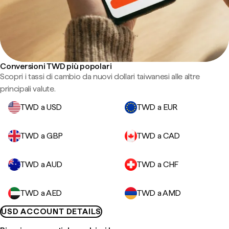
Conversioni TWD più popolari
Scopri i tassi di cambio da nuovi dollari taiwanesi alle altre
principali valute.
TWD a USD
TWD a EUR
TWD a GBP
TWD a CAD
TWD a AUD
TWD a CHF
TWD a AED
TWD a AMD
USD ACCOUNT DETAILS