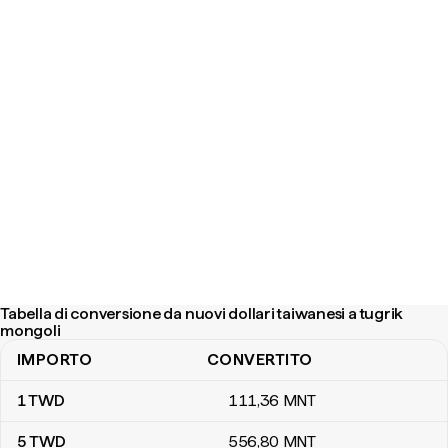
Tabella di conversione da nuovi dollari taiwanesi a tugrik
mongoli
IMPORTO
CONVERTITO
Tabella di conversione da nuovi dollari taiwanesi a tugrik mongoli
1
TWD
111
,36
MNT
5
TWD
556
,80
MNT