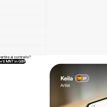
ertire al contrario?
rti MNT in GBP