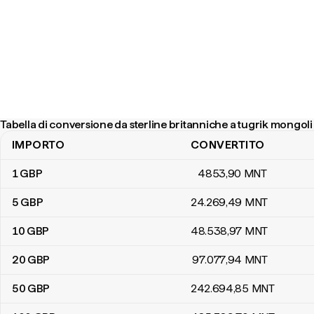
Tabella di conversione da sterline britanniche a tugrik mongoli
IMPORTO
CONVERTITO
Tabella di conversione da sterline britanniche a tugrik mongoli
1
GBP
4853
,90
MNT
5
GBP
24.269
,49
MNT
10
GBP
48.538
,97
MNT
20
GBP
97.077
,94
MNT
50
GBP
242.694
,85
MNT