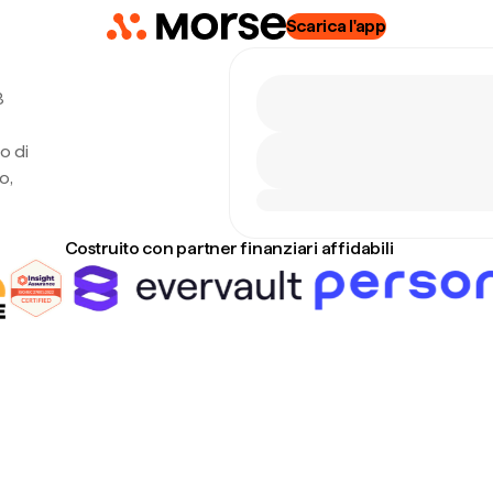
Scarica l'app
8
o di
o,
Costruito con partner finanziari affidabili