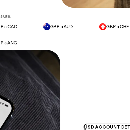
alute.
P a CAD
GBP a AUD
GBP a CHF
P a ANG
USD ACCOUNT DET