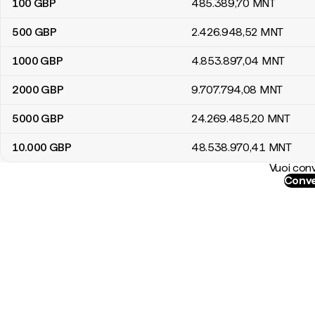
100
GBP
485.389
,70
MNT
500
GBP
2.426.948
,52
MNT
1000
GBP
4.853.897
,04
MNT
2000
GBP
9.707.794
,08
MNT
5000
GBP
24.269.485
,20
MNT
10.000
GBP
48.538.970
,41
MNT
Vuoi conv
Conve