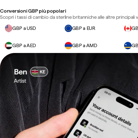
Conversioni GBP più popolari
Scopri i tassi di cambio da sterline britanniche alle altre principali v
GBP a USD
GBP a EUR
GB
GBP a AED
GBP a AMD
GB