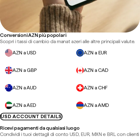
Conversioni AZN più popolari
Scopri i tassi di cambio da manat azeri alle altre principali valute.
AZN a USD
AZN a EUR
AZN a GBP
AZN a CAD
AZN a AUD
AZN a CHF
AZN a AED
AZN a AMD
USD ACCOUNT DETAILS
Ricevi pagamenti da qualsiasi luogo
Condividi i tuoi dettagli di conto USD, EUR, MXN e BRL con clienti