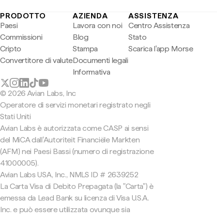
PRODOTTO
AZIENDA
ASSISTENZA
Paesi
Lavora con noi
Centro Assistenza
Commissioni
Blog
Stato
Cripto
Stampa
Scarica l'app Morse
Convertitore di valute
Documenti legali
Informativa
© 2026 Avian Labs, Inc
Operatore di servizi monetari registrato negli
Stati Uniti
Avian Labs è autorizzata come CASP ai sensi
del MiCA dall'Autoriteit Financiële Markten
(AFM) nei Paesi Bassi (numero di registrazione
41000005).
Avian Labs USA, Inc., NMLS ID # 2639252
La Carta Visa di Debito Prepagata (la "Carta") è
emessa da Lead Bank su licenza di Visa U.S.A.
Inc. e può essere utilizzata ovunque sia