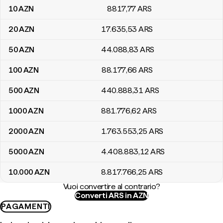
10
AZN
8817
,77
ARS
20
AZN
17.635
,53
ARS
50
AZN
44.088
,83
ARS
100
AZN
88.177
,66
ARS
500
AZN
440.888
,31
ARS
1000
AZN
881.776
,62
ARS
2000
AZN
1.763.553
,25
ARS
5000
AZN
4.408.883
,12
ARS
10.000
AZN
8.817.766
,25
ARS
Vuoi convertire al contrario?
Converti ARS in AZN
PAGAMENTI