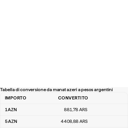
Tabella di conversione da manat azeri a pesos argentini
IMPORTO
CONVERTITO
Tabella di conversione da manat azeri a pesos argentini
1
AZN
881
,78
ARS
5
AZN
4408
,88
ARS