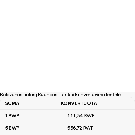
Botsvanos pulos į Ruandos frankai konvertavimo lentelė
SUMA
KONVERTUOTA
Botsvanos pulos į Ruandos frankai konvertavimo lentelė
1
BWP
111
,34
RWF
5
BWP
556
,72
RWF