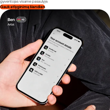
gyventojas visame pasaulyje.
Gauk atlyginimą šiandien