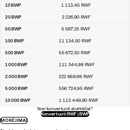
10
BWP
1 113
,45
RWF
20
BWP
2 226
,90
RWF
50
BWP
5 567
,25
RWF
100
BWP
11 134
,50
RWF
500
BWP
55 672
,50
RWF
1 000
BWP
111 344
,99
RWF
2 000
BWP
222 689
,98
RWF
5 000
BWP
556 724
,95
RWF
10 000
BWP
1 113 449
,90
RWF
Nori konvertuoti atvirkščiai?
Konvertuoti RWF į BWP
MOKĖJIMAI