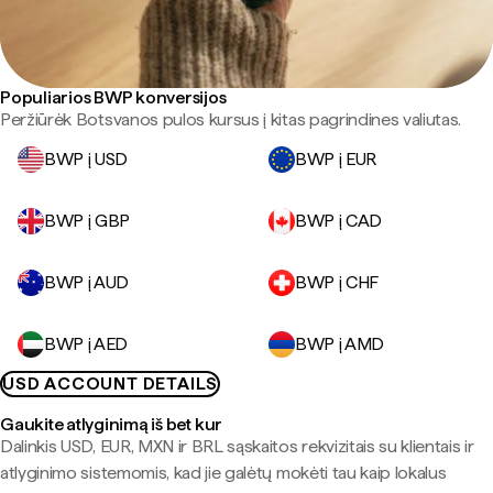
Populiarios BWP konversijos
Peržiūrėk Botsvanos pulos kursus į kitas pagrindines valiutas.
BWP į USD
BWP į EUR
BWP į GBP
BWP į CAD
BWP į AUD
BWP į CHF
BWP į AED
BWP į AMD
USD ACCOUNT DETAILS
Gaukite atlyginimą iš bet kur
Dalinkis USD, EUR, MXN ir BRL sąskaitos rekvizitais su klientais ir
atlyginimo sistemomis, kad jie galėtų mokėti tau kaip lokalus