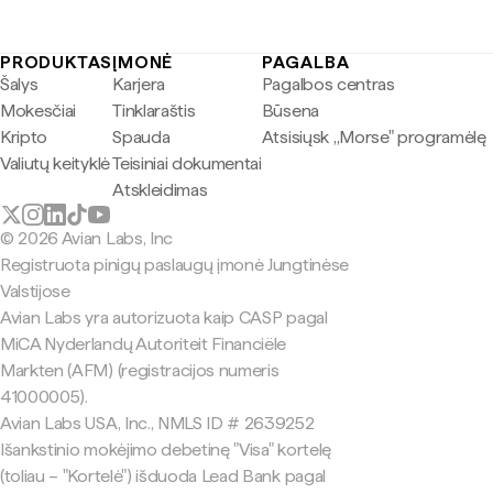
PRODUKTAS
ĮMONĖ
PAGALBA
Šalys
Karjera
Pagalbos centras
Mokesčiai
Tinklaraštis
Būsena
Kripto
Spauda
Atsisiųsk „Morse" programėlę
Valiutų keityklė
Teisiniai dokumentai
Atskleidimas
© 2026 Avian Labs, Inc
Registruota pinigų paslaugų įmonė Jungtinėse
Valstijose
Avian Labs yra autorizuota kaip CASP pagal
MiCA Nyderlandų Autoriteit Financiële
Markten (AFM) (registracijos numeris
41000005).
Avian Labs USA, Inc., NMLS ID # 2639252
Išankstinio mokėjimo debetinę "Visa" kortelę
(toliau – "Kortelė") išduoda Lead Bank pagal