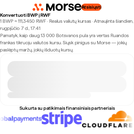
Atsisiųsti
Konvertuoti BWP į RWF
1 BWP ≈ 111,3450 RWF · Realus valiutų kursas
·
Atnaujinta šiandien,
rugpjūčio 7 d., 17:41
Pamatyk, kaip daug 13 000 Botsvanos pula yra vertas Ruandos
frankas tikruoju valiutos kursu. Siųsk pinigus su Morse — jokių
paslėptų maržų, jokių išduotų kursų.
Sukurta su patikimais finansiniais partneriais