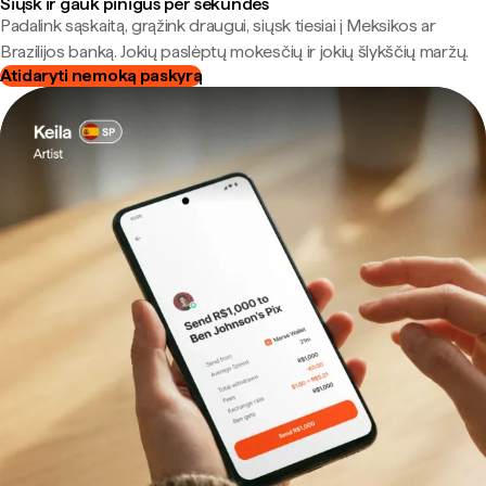
Siųsk ir gauk pinigus per sekundes
Padalink sąskaitą, grąžink draugui, siųsk tiesiai į Meksikos ar
Brazilijos banką. Jokių paslėptų mokesčių ir jokių šlykščių maržų.
Atidaryti nemoką paskyrą