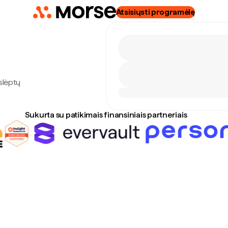
Atsisiųsti programėlę
slėptų
Sukurta su patikimais finansiniais partneriais