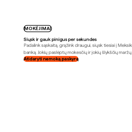
MOKĖJIMAI
Siųsk ir gauk pinigus per sekundes
Padalink sąskaitą, grąžink draugui, siųsk tiesiai į Meksik
banką. Jokių paslėptų mokesčių ir jokių šlykščių maržų
Atidaryti nemoką paskyrą