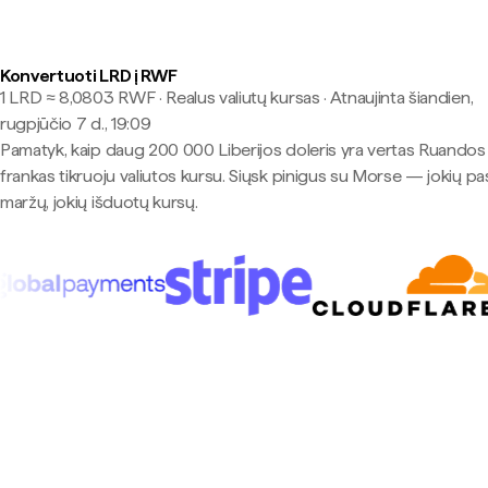
Konvertuoti LRD į RWF
1 LRD ≈ 8,0803 RWF · Realus valiutų kursas
·
Atnaujinta šiandien,
rugpjūčio 7 d., 19:09
Pamatyk, kaip daug 200 000 Liberijos doleris yra vertas Ruandos
frankas tikruoju valiutos kursu. Siųsk pinigus su Morse — jokių pa
maržų, jokių išduotų kursų.