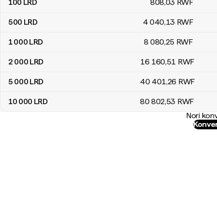
100
LRD
808
,03
RWF
500
LRD
4 040
,13
RWF
1 000
LRD
8 080
,25
RWF
2 000
LRD
16 160
,51
RWF
5 000
LRD
40 401
,26
RWF
10 000
LRD
80 802
,53
RWF
Nori konv
Konver