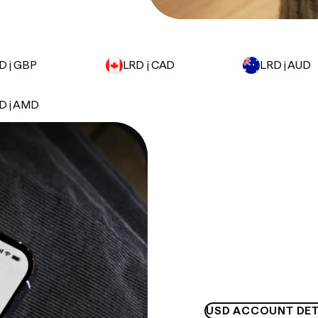
D į GBP
LRD į CAD
LRD į AUD
D į AMD
USD ACCOUNT DET