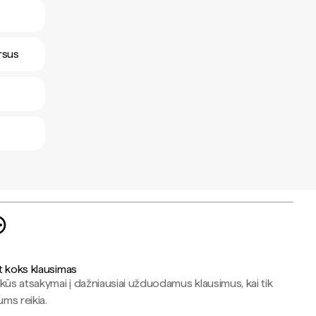
rsus
t koks klausimas
kūs atsakymai į dažniausiai užduodamus klausimus, kai tik
jums reikia.