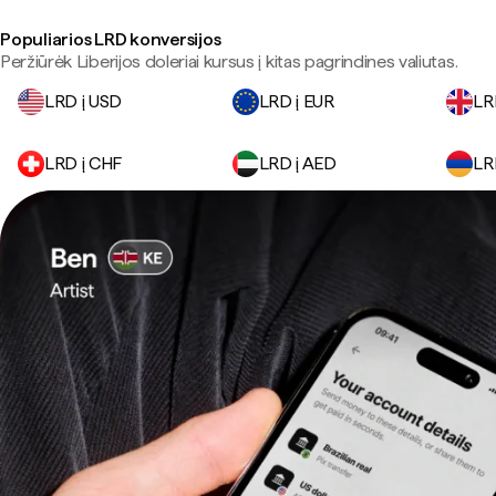
Populiarios LRD konversijos
Peržiūrėk Liberijos doleriai kursus į kitas pagrindines valiutas.
LRD į USD
LRD į EUR
LR
LRD į CHF
LRD į AED
LR