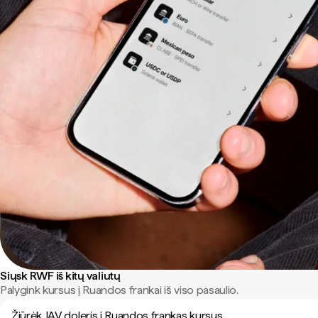
Siųsk RWF iš kitų valiutų
Palygink kursus į Ruandos frankai iš viso pasaulio.
Žiūrėk JAV doleris į Ruandos frankas kursus