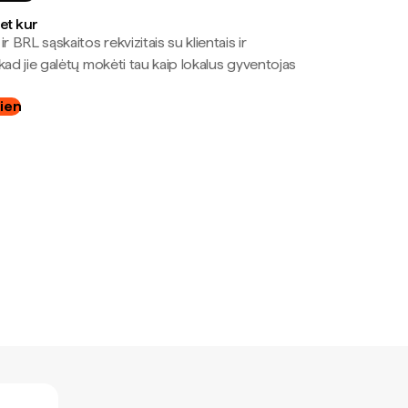
bet kur
r BRL sąskaitos rekvizitais su klientais ir
kad jie galėtų mokėti tau kaip lokalus gyventojas
dien