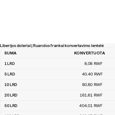
Liberijos doleriai į Ruandos frankai konvertavimo lentelė
SUMA
KONVERTUOTA
Liberijos doleriai į Ruandos frankai konvertavimo lentelė
1
LRD
8
,08
RWF
5
LRD
40
,40
RWF
10
LRD
80
,80
RWF
20
LRD
161
,61
RWF
50
LRD
404
,01
RWF