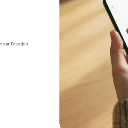
os ar Brazilijos
.