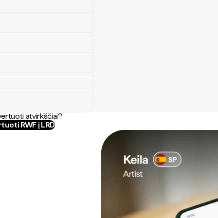
ertuoti atvirkščiai?
tuoti RWF į LRD