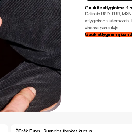
Gaukite atlyginimą iš 
Dalinkis USD, EUR, MXN i
atlyginimo sistemomis, 
visame pasaulyje.
Gauk atlyginimą šian
Žiūrėk Euras į Ruandos frankas kursus