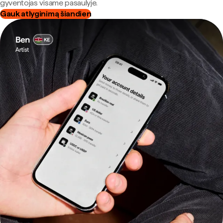
gyventojas visame pasaulyje.
Gauk atlyginimą šiandien