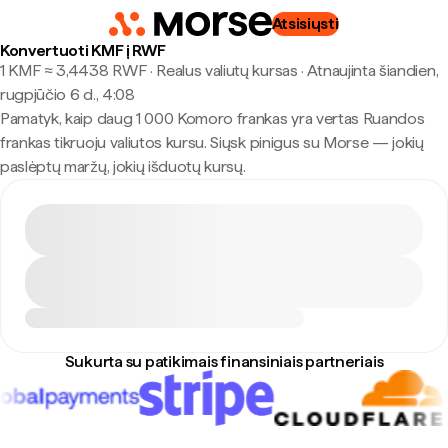
Atsisiųsti
Konvertuoti KMF į RWF
1 KMF ≈ 3,4438 RWF · Realus valiutų kursas
·
Atnaujinta šiandien,
rugpjūčio 6 d., 4:08
Pamatyk, kaip daug 1 000 Komoro frankas yra vertas Ruandos
frankas tikruoju valiutos kursu. Siųsk pinigus su Morse — jokių
paslėptų maržų, jokių išduotų kursų.
Sukurta su patikimais finansiniais partneriais