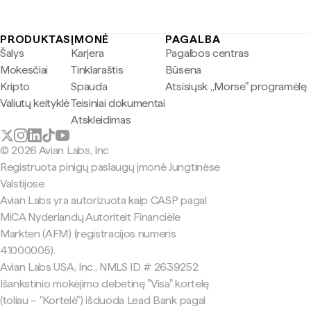
PRODUKTAS
ĮMONĖ
PAGALBA
Šalys
Karjera
Pagalbos centras
Mokesčiai
Tinklaraštis
Būsena
Kripto
Spauda
Atsisiųsk „Morse" programėlę
Valiutų keityklė
Teisiniai dokumentai
Atskleidimas
© 2026 Avian Labs, Inc
Registruota pinigų paslaugų įmonė Jungtinėse
Valstijose
Avian Labs yra autorizuota kaip CASP pagal
MiCA Nyderlandų Autoriteit Financiële
Markten (AFM) (registracijos numeris
41000005).
Avian Labs USA, Inc., NMLS ID # 2639252
Išankstinio mokėjimo debetinę "Visa" kortelę
(toliau – "Kortelė") išduoda Lead Bank pagal