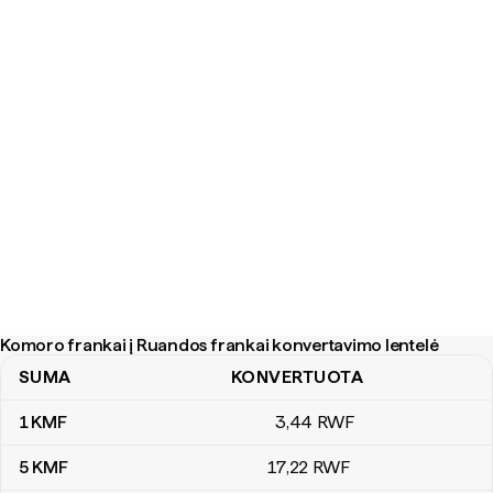
Komoro frankai į Ruandos frankai konvertavimo lentelė
SUMA
KONVERTUOTA
Komoro frankai į Ruandos frankai konvertavimo lentelė
1
KMF
3
,44
RWF
5
KMF
17
,22
RWF