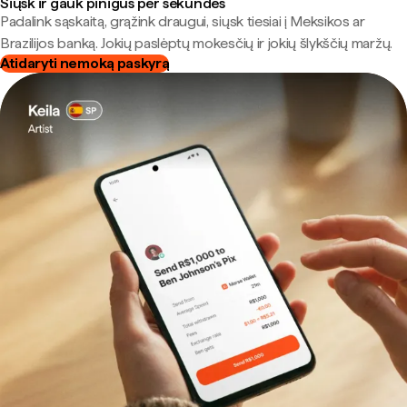
Siųsk ir gauk pinigus per sekundes
Padalink sąskaitą, grąžink draugui, siųsk tiesiai į Meksikos ar
Brazilijos banką. Jokių paslėptų mokesčių ir jokių šlykščių maržų.
Atidaryti nemoką paskyrą