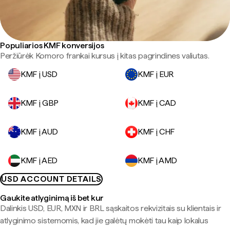
Populiarios KMF konversijos
Peržiūrėk Komoro frankai kursus į kitas pagrindines valiutas.
KMF į USD
KMF į EUR
KMF į GBP
KMF į CAD
KMF į AUD
KMF į CHF
KMF į AED
KMF į AMD
USD ACCOUNT DETAILS
Gaukite atlyginimą iš bet kur
Dalinkis USD, EUR, MXN ir BRL sąskaitos rekvizitais su klientais ir
atlyginimo sistemomis, kad jie galėtų mokėti tau kaip lokalus