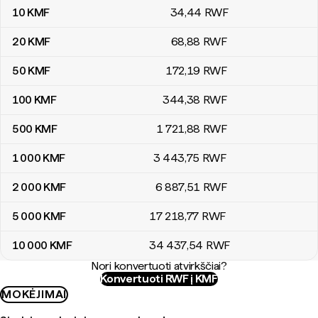
10
KMF
34
,44
RWF
20
KMF
68
,88
RWF
50
KMF
172
,19
RWF
100
KMF
344
,38
RWF
500
KMF
1 721
,88
RWF
1 000
KMF
3 443
,75
RWF
2 000
KMF
6 887
,51
RWF
5 000
KMF
17 218
,77
RWF
10 000
KMF
34 437
,54
RWF
Nori konvertuoti atvirkščiai?
Konvertuoti RWF į KMF
MOKĖJIMAI