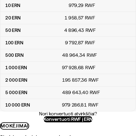
10
ERN
979
,29
RWF
20
ERN
1 958
,57
RWF
50
ERN
4 896
,43
RWF
100
ERN
9 792
,87
RWF
500
ERN
48 964
,34
RWF
1 000
ERN
97 928
,68
RWF
2 000
ERN
195 857
,36
RWF
5 000
ERN
489 643
,40
RWF
10 000
ERN
979 286
,81
RWF
Nori konvertuoti atvirkščiai?
Konvertuoti RWF į ERN
MOKĖJIMAI