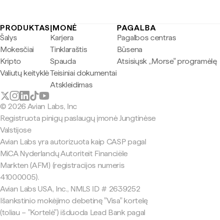
PRODUKTAS
ĮMONĖ
PAGALBA
Šalys
Karjera
Pagalbos centras
Mokesčiai
Tinklaraštis
Būsena
Kripto
Spauda
Atsisiųsk „Morse" programėlę
Valiutų keityklė
Teisiniai dokumentai
Atskleidimas
© 2026 Avian Labs, Inc
Registruota pinigų paslaugų įmonė Jungtinėse
Valstijose
Avian Labs yra autorizuota kaip CASP pagal
MiCA Nyderlandų Autoriteit Financiële
Markten (AFM) (registracijos numeris
41000005).
Avian Labs USA, Inc., NMLS ID # 2639252
Išankstinio mokėjimo debetinę "Visa" kortelę
(toliau – "Kortelė") išduoda Lead Bank pagal