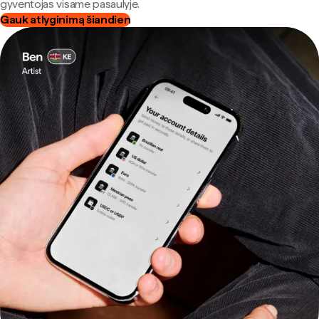
gyventojas visame pasaulyje.
Gauk atlyginimą šiandien