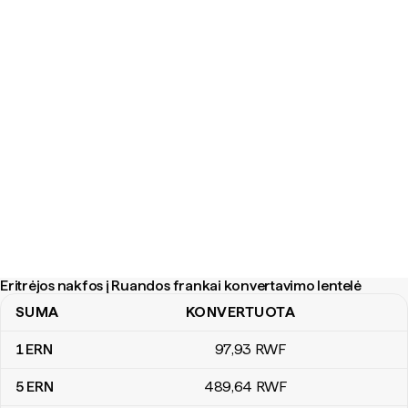
Eritrėjos nakfos į Ruandos frankai konvertavimo lentelė
SUMA
KONVERTUOTA
Eritrėjos nakfos į Ruandos frankai konvertavimo lentelė
1
ERN
97
,93
RWF
5
ERN
489
,64
RWF