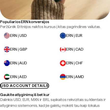
Populiarios ERN konversijos
Peržiūrėk Eritrėjos nakfos kursus į kitas pagrindines valiutas.
ERN į USD
ERN į EUR
ERN į GBP
ERN į CAD
ERN į AUD
ERN į CHF
ERN į AED
ERN į AMD
USD ACCOUNT DETAILS
Gaukite atlyginimą iš bet kur
Dalinkis USD, EUR, MXN ir BRL sąskaitos rekvizitais su klientais ir
atlyginimo sistemomis, kad jie galėtų mokėti tau kaip lokalus