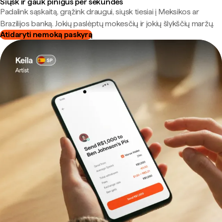
Siųsk ir gauk pinigus per sekundes
Padalink sąskaitą, grąžink draugui, siųsk tiesiai į Meksikos ar
Brazilijos banką. Jokių paslėptų mokesčių ir jokių šlykščių maržų.
Atidaryti nemoką paskyrą