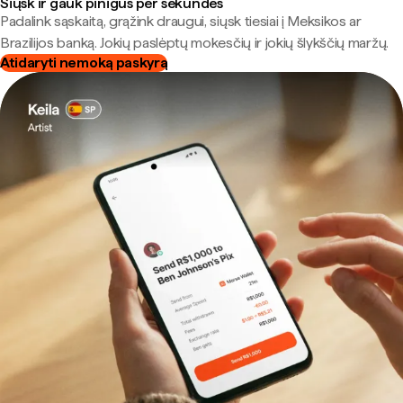
Siųsk ir gauk pinigus per sekundes
Padalink sąskaitą, grąžink draugui, siųsk tiesiai į Meksikos ar
Brazilijos banką. Jokių paslėptų mokesčių ir jokių šlykščių maržų.
Atidaryti nemoką paskyrą