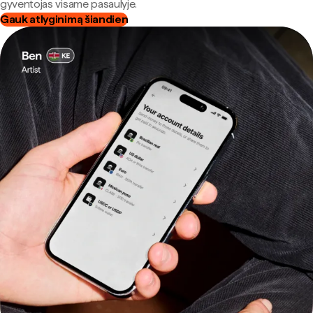
gyventojas visame pasaulyje.
Gauk atlyginimą šiandien