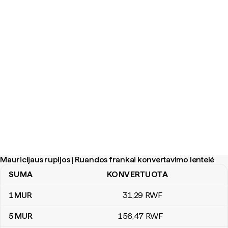
Mauricijaus rupijos į Ruandos frankai konvertavimo lentelė
SUMA
KONVERTUOTA
Mauricijaus rupijos į Ruandos frankai konvertavimo lentelė
1
MUR
31
,29
RWF
5
MUR
156
,47
RWF