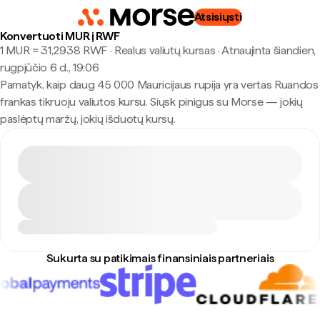
Atsisiųsti
Konvertuoti MUR į RWF
1 MUR ≈ 31,2938 RWF · Realus valiutų kursas
·
Atnaujinta šiandien,
rugpjūčio 6 d., 19:06
Pamatyk, kaip daug 45 000 Mauricijaus rupija yra vertas Ruandos
frankas tikruoju valiutos kursu. Siųsk pinigus su Morse — jokių
paslėptų maržų, jokių išduotų kursų.
Sukurta su patikimais finansiniais partneriais