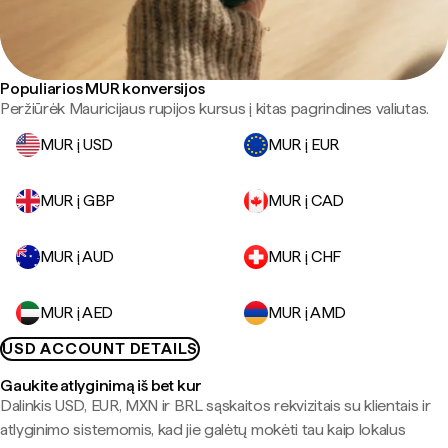
Populiarios MUR konversijos
Peržiūrėk Mauricijaus rupijos kursus į kitas pagrindines valiutas.
MUR į USD
MUR į EUR
MUR į GBP
MUR į CAD
MUR į AUD
MUR į CHF
MUR į AED
MUR į AMD
USD ACCOUNT DETAILS
Gaukite atlyginimą iš bet kur
Dalinkis USD, EUR, MXN ir BRL sąskaitos rekvizitais su klientais ir
atlyginimo sistemomis, kad jie galėtų mokėti tau kaip lokalus