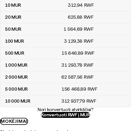
10
MUR
312
,94
RWF
20
MUR
625
,88
RWF
50
MUR
1 564
,69
RWF
100
MUR
3 129
,38
RWF
500
MUR
15 646
,89
RWF
1 000
MUR
31 293
,78
RWF
2 000
MUR
62 587
,56
RWF
5 000
MUR
156 468
,89
RWF
10 000
MUR
312 937
,79
RWF
Nori konvertuoti atvirkščiai?
Konvertuoti RWF į MUR
MOKĖJIMAI