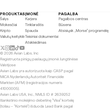
PRODUKTAS
ĮMONĖ
PAGALBA
Šalys
Karjera
Pagalbos centras
Mokesčiai
Tinklaraštis
Būsena
Kripto
Spauda
Atsisiųsk „Morse" programėlę
Valiutų keityklė
Teisiniai dokumentai
Atskleidimas
© 2026 Avian Labs, Inc
Registruota pinigų paslaugų įmonė Jungtinėse
Valstijose
Avian Labs yra autorizuota kaip CASP pagal
MiCA Nyderlandų Autoriteit Financiële
Markten (AFM) (registracijos numeris
41000005).
Avian Labs USA, Inc., NMLS ID # 2639252
Išankstinio mokėjimo debetinę "Visa" kortelę
(toliau – "Kortelė") išduoda Lead Bank pagal