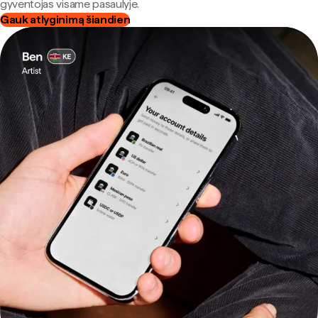
gyventojas visame pasaulyje.
Gauk atlyginimą šiandien