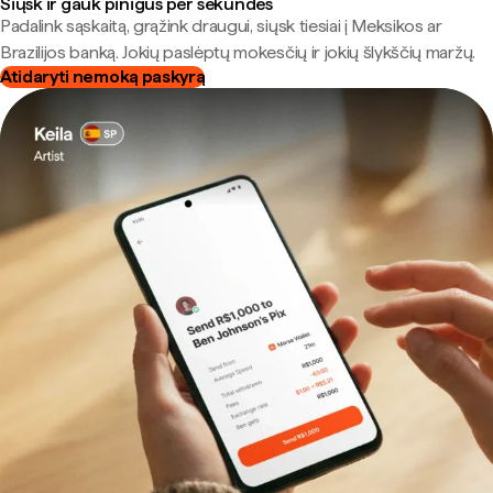
Siųsk ir gauk pinigus per sekundes
Padalink sąskaitą, grąžink draugui, siųsk tiesiai į Meksikos ar
Brazilijos banką. Jokių paslėptų mokesčių ir jokių šlykščių maržų.
Atidaryti nemoką paskyrą