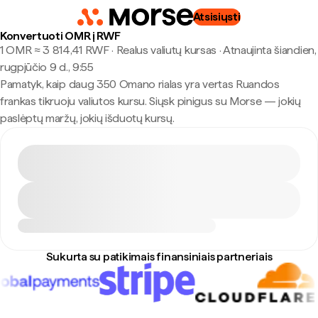
Atsisiųsti
Konvertuoti OMR į RWF
1 OMR ≈ 3 814,41 RWF · Realus valiutų kursas
·
Atnaujinta šiandien,
rugpjūčio 9 d., 9:55
Pamatyk, kaip daug 350 Omano rialas yra vertas Ruandos
frankas tikruoju valiutos kursu. Siųsk pinigus su Morse — jokių
paslėptų maržų, jokių išduotų kursų.
Sukurta su patikimais finansiniais partneriais