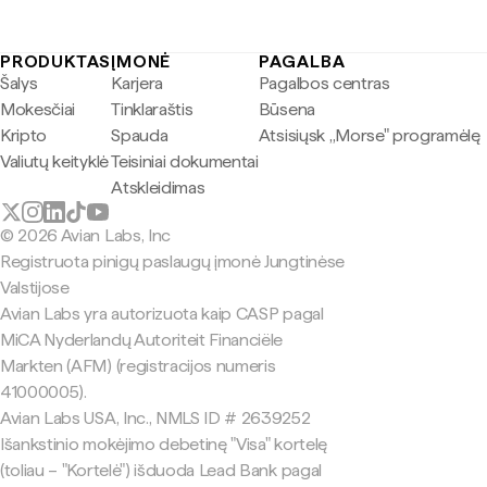
PRODUKTAS
ĮMONĖ
PAGALBA
Šalys
Karjera
Pagalbos centras
Mokesčiai
Tinklaraštis
Būsena
Kripto
Spauda
Atsisiųsk „Morse" programėlę
Valiutų keityklė
Teisiniai dokumentai
Atskleidimas
© 2026 Avian Labs, Inc
Registruota pinigų paslaugų įmonė Jungtinėse
Valstijose
Avian Labs yra autorizuota kaip CASP pagal
MiCA Nyderlandų Autoriteit Financiële
Markten (AFM) (registracijos numeris
41000005).
Avian Labs USA, Inc., NMLS ID # 2639252
Išankstinio mokėjimo debetinę "Visa" kortelę
(toliau – "Kortelė") išduoda Lead Bank pagal