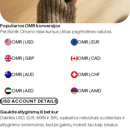
Populiarios OMR konversijos
Peržiūrėk Omano rialai kursus į kitas pagrindines valiutas.
OMR į USD
OMR į EUR
OMR į GBP
OMR į CAD
OMR į AUD
OMR į CHF
OMR į AED
OMR į AMD
USD ACCOUNT DETAILS
Gaukite atlyginimą iš bet kur
Dalinkis USD, EUR, MXN ir BRL sąskaitos rekvizitais su klientais ir
atlyginimo sistemomis, kad jie galėtų mokėti tau kaip lokalus