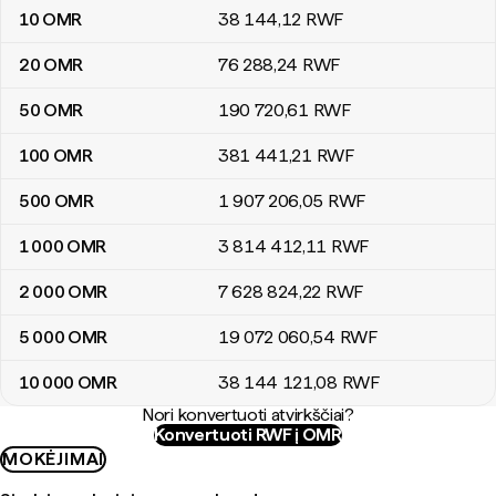
10
OMR
38 144
,12
RWF
20
OMR
76 288
,24
RWF
50
OMR
190 720
,61
RWF
100
OMR
381 441
,21
RWF
500
OMR
1 907 206
,05
RWF
1 000
OMR
3 814 412
,11
RWF
2 000
OMR
7 628 824
,22
RWF
5 000
OMR
19 072 060
,54
RWF
10 000
OMR
38 144 121
,08
RWF
Nori konvertuoti atvirkščiai?
Konvertuoti RWF į OMR
MOKĖJIMAI