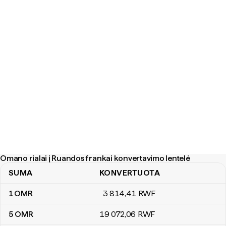
Omano rialai į Ruandos frankai konvertavimo lentelė
SUMA
KONVERTUOTA
Omano rialai į Ruandos frankai konvertavimo lentelė
1
OMR
3 814
,41
RWF
5
OMR
19 072
,06
RWF