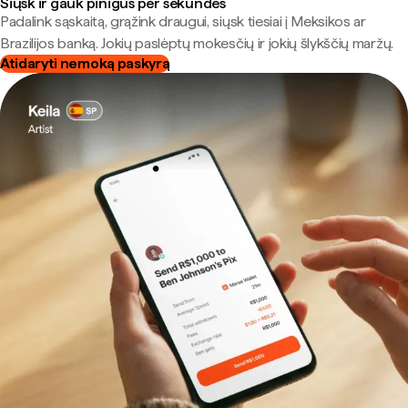
Siųsk ir gauk pinigus per sekundes
Padalink sąskaitą, grąžink draugui, siųsk tiesiai į Meksikos ar
Brazilijos banką. Jokių paslėptų mokesčių ir jokių šlykščių maržų.
Atidaryti nemoką paskyrą