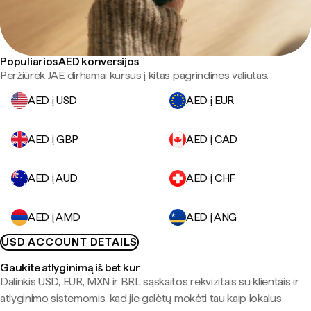
Populiarios AED konversijos
Peržiūrėk JAE dirhamai kursus į kitas pagrindines valiutas.
AED į USD
AED į EUR
AED į GBP
AED į CAD
AED į AUD
AED į CHF
AED į AMD
AED į ANG
USD ACCOUNT DETAILS
Gaukite atlyginimą iš bet kur
Dalinkis USD, EUR, MXN ir BRL sąskaitos rekvizitais su klientais ir
atlyginimo sistemomis, kad jie galėtų mokėti tau kaip lokalus