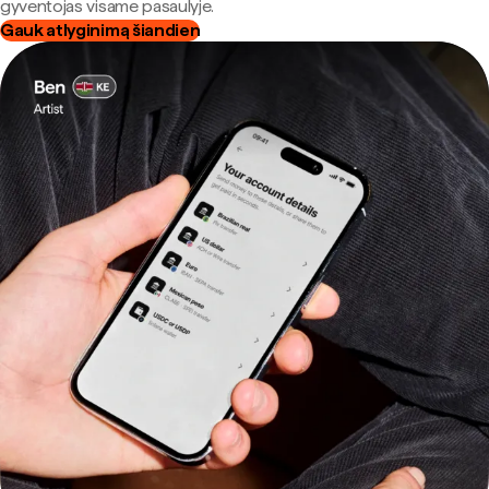
gyventojas visame pasaulyje.
Gauk atlyginimą šiandien