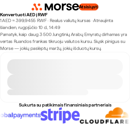
Atsisiųsti
Konvertuoti AED į RWF
1 AED ≈ 399,9455 RWF · Realus valiutų kursas
·
Atnaujinta
šiandien, rugpjūčio 10 d., 14:49
Pamatyk, kaip daug 3 500 Jungtinių Arabų Emyratų dirhamas yra
vertas Ruandos frankas tikruoju valiutos kursu. Siųsk pinigus su
Morse — jokių paslėptų maržų, jokių išduotų kursų.
Sukurta su patikimais finansiniais partneriais