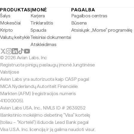
PRODUKTAS
ĮMONĖ
PAGALBA
Šalys
Karjera
Pagalbos centras
Mokesčiai
Tinklaraštis
Būsena
Kripto
Spauda
Atsisiųsk „Morse" programėlę
Valiutų keityklė
Teisiniai dokumentai
Atskleidimas
© 2026 Avian Labs, Inc
Registruota pinigų paslaugų įmonė Jungtinėse
Valstijose
Avian Labs yra autorizuota kaip CASP pagal
MiCA Nyderlandų Autoriteit Financiële
Markten (AFM) (registracijos numeris
41000005).
Avian Labs USA, Inc., NMLS ID # 2639252
Išankstinio mokėjimo debetinę "Visa" kortelę
(toliau – "Kortelė") išduoda Lead Bank pagal
Visa U.S.A. Inc. licenciją ir ją galima naudoti visur,