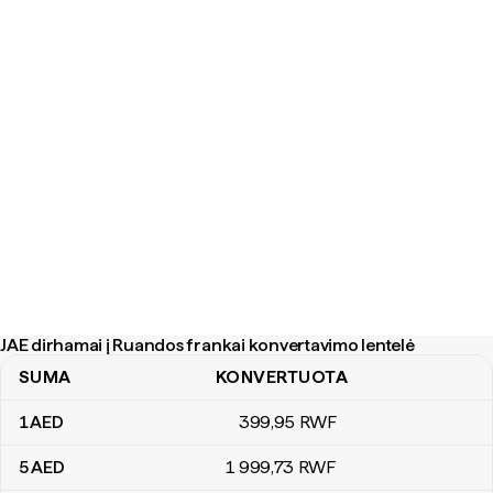
JAE dirhamai į Ruandos frankai konvertavimo lentelė
SUMA
KONVERTUOTA
JAE dirhamai į Ruandos frankai konvertavimo lentelė
1
AED
399
,95
RWF
5
AED
1 999
,73
RWF