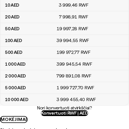
10
AED
3 999
,46
RWF
20
AED
7 998
,91
RWF
50
AED
19 997
,28
RWF
100
AED
39 994
,55
RWF
500
AED
199 972
,77
RWF
1 000
AED
399 945
,54
RWF
2 000
AED
799 891
,08
RWF
5 000
AED
1 999 727
,70
RWF
10 000
AED
3 999 455
,40
RWF
Nori konvertuoti atvirkščiai?
Konvertuoti RWF į AED
MOKĖJIMAI