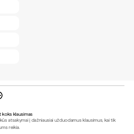
t koks klausimas
kūs atsakymai į dažniausiai užduodamus klausimus, kai tik
jums reikia.