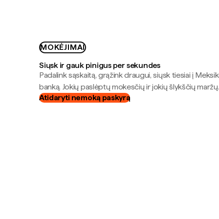
MOKĖJIMAI
Siųsk ir gauk pinigus per sekundes
Padalink sąskaitą, grąžink draugui, siųsk tiesiai į Meksik
banką. Jokių paslėptų mokesčių ir jokių šlykščių maržų
Atidaryti nemoką paskyrą