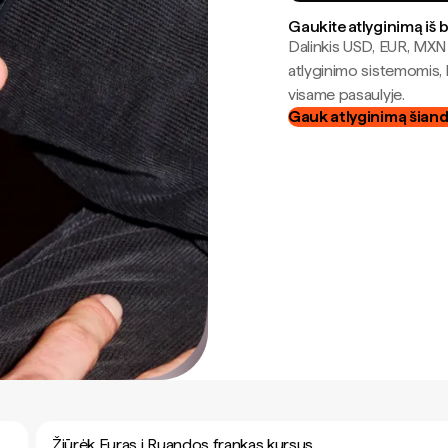
Gaukite atlyginimą iš 
Dalinkis USD, EUR, MXN i
atlyginimo sistemomis, 
visame pasaulyje.
Gauk atlyginimą šian
Žiūrėk Euras į Ruandos frankas kursus