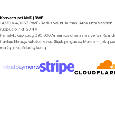
Konvertuoti AMD į RWF
1 AMD ≈ 4,0063 RWF · Realus valiutų kursas
·
Atnaujinta šiandien,
rugpjūčio 7 d., 20:44
Pamatyk, kaip daug 390 000 Armėnijos dramas yra vertas Ruand
frankas tikruoju valiutos kursu. Siųsk pinigus su Morse — jokių pa
maržų, jokių išduotų kursų.