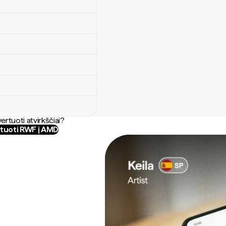
ertuoti atvirkščiai?
tuoti RWF į AMD