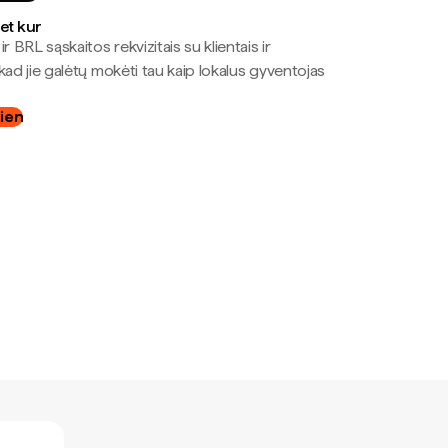
bet kur
r BRL sąskaitos rekvizitais su klientais ir
kad jie galėtų mokėti tau kaip lokalus gyventojas
dien