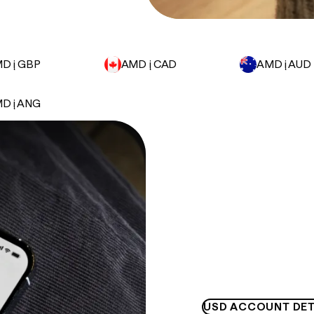
D į GBP
AMD į CAD
AMD į AUD
D į ANG
USD ACCOUNT DET