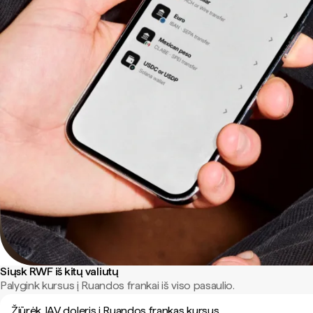
Siųsk RWF iš kitų valiutų
Palygink kursus į Ruandos frankai iš viso pasaulio.
Žiūrėk JAV doleris į Ruandos frankas kursus