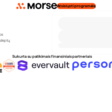
Atsisiųsti programėlę
os
slėptų
Sukurta su patikimais finansiniais partneriais