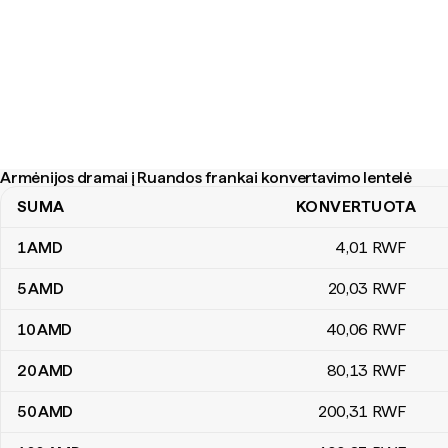
Armėnijos dramai į Ruandos frankai konvertavimo lentelė
SUMA
KONVERTUOTA
Armėnijos dramai į Ruandos frankai konvertavimo lentelė
1
AMD
4
,01
RWF
5
AMD
20
,03
RWF
10
AMD
40
,06
RWF
20
AMD
80
,13
RWF
50
AMD
200
,31
RWF