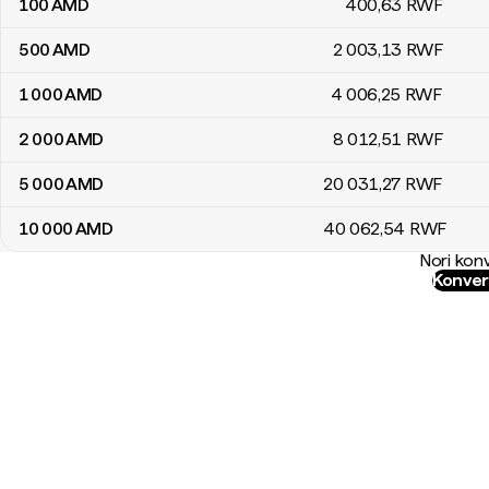
100
AMD
400
,63
RWF
500
AMD
2 003
,13
RWF
1 000
AMD
4 006
,25
RWF
2 000
AMD
8 012
,51
RWF
5 000
AMD
20 031
,27
RWF
10 000
AMD
40 062
,54
RWF
Nori konv
Konver