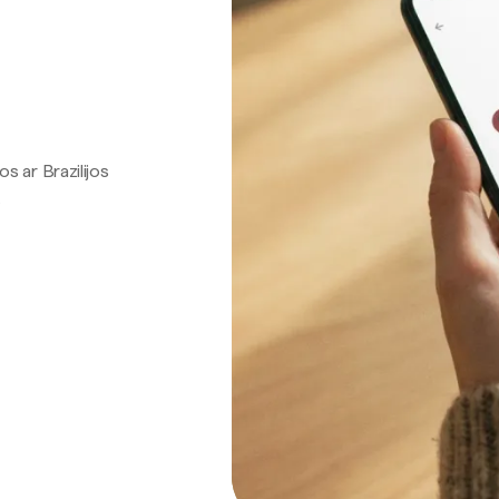
os ar Brazilijos
.