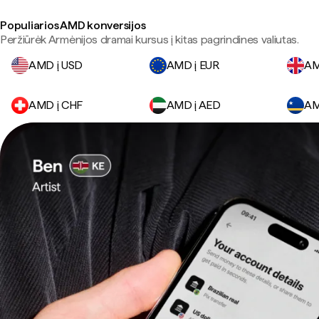
Populiarios AMD konversijos
Peržiūrėk Armėnijos dramai kursus į kitas pagrindines valiutas.
AMD į USD
AMD į EUR
AM
AMD į CHF
AMD į AED
AM