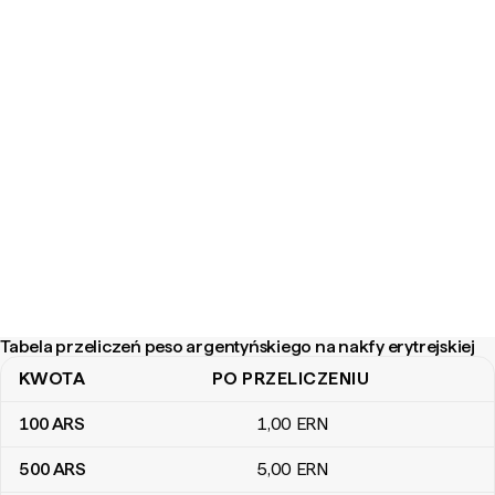
Tabela przeliczeń peso argentyńskiego na nakfy erytrejskiej
KWOTA
PO PRZELICZENIU
Tabela przeliczeń peso argentyńskiego na nakfy erytrejskiej
100
ARS
1
,00
ERN
500
ARS
5
,00
ERN