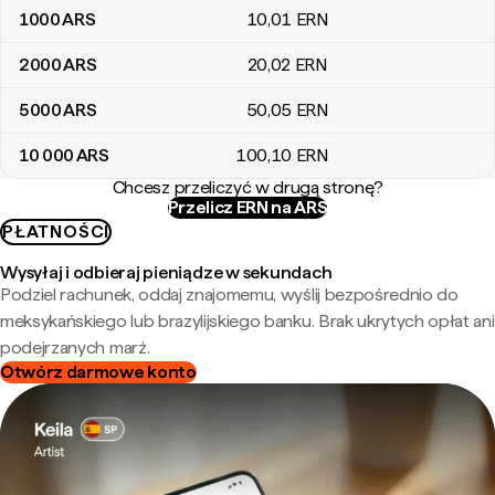
1000
ARS
10
,01
ERN
2000
ARS
20
,02
ERN
5000
ARS
50
,05
ERN
10 000
ARS
100
,10
ERN
Chcesz przeliczyć w drugą stronę?
Przelicz ERN na ARS
PŁATNOŚCI
Wysyłaj i odbieraj pieniądze w sekundach
Podziel rachunek, oddaj znajomemu, wyślij bezpośrednio do
meksykańskiego lub brazylijskiego banku. Brak ukrytych opłat ani
podejrzanych marż.
Otwórz darmowe konto