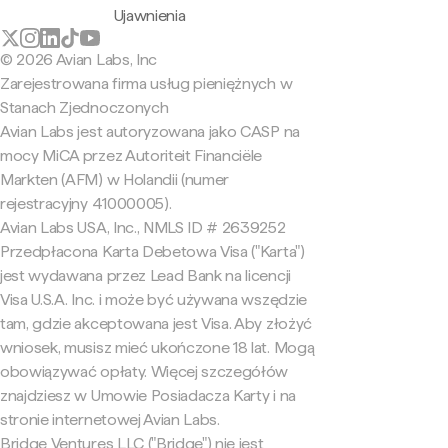
Ujawnienia
© 2026 Avian Labs, Inc
Zarejestrowana firma usług pieniężnych w
Stanach Zjednoczonych
Avian Labs jest autoryzowana jako CASP na
mocy MiCA przez Autoriteit Financiële
Markten (AFM) w Holandii (numer
rejestracyjny 41000005).
Avian Labs USA, Inc., NMLS ID # 2639252
Przedpłacona Karta Debetowa Visa ("Karta")
jest wydawana przez Lead Bank na licencji
Visa U.S.A. Inc. i może być używana wszędzie
tam, gdzie akceptowana jest Visa. Aby złożyć
wniosek, musisz mieć ukończone 18 lat. Mogą
obowiązywać opłaty. Więcej szczegółów
znajdziesz w Umowie Posiadacza Karty i na
stronie internetowej Avian Labs.
Bridge Ventures LLC ("Bridge") nie jest