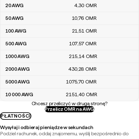
20
AWG
4
,30
OMR
50
AWG
10
,76
OMR
100
AWG
21
,51
OMR
500
AWG
107
,57
OMR
1000
AWG
215
,14
OMR
2000
AWG
430
,28
OMR
5000
AWG
1075
,70
OMR
10 000
AWG
2151
,40
OMR
Chcesz przeliczyć w drugą stronę?
Przelicz OMR na AWG
PŁATNOŚCI
Wysyłaj i odbieraj pieniądze w sekundach
Podziel rachunek, oddaj znajomemu, wyślij bezpośrednio do