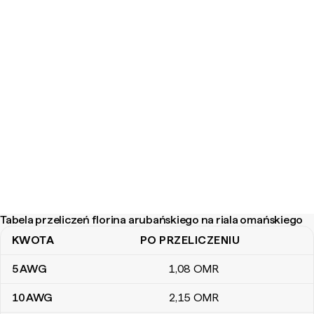
Tabela przeliczeń florina arubańskiego na riala omańskiego
KWOTA
PO PRZELICZENIU
Tabela przeliczeń florina arubańskiego na riala omańskiego
5
AWG
1
,08
OMR
10
AWG
2
,15
OMR