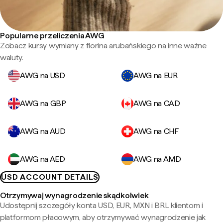
Popularne przeliczenia AWG
Zobacz kursy wymiany z florina arubańskiego na inne ważne
waluty.
AWG na USD
AWG na EUR
AWG na GBP
AWG na CAD
AWG na AUD
AWG na CHF
AWG na AED
AWG na AMD
USD ACCOUNT DETAILS
Otrzymywaj wynagrodzenie skądkolwiek
Udostępnij szczegóły konta USD, EUR, MXN i BRL klientom i
platformom płacowym, aby otrzymywać wynagrodzenie jak