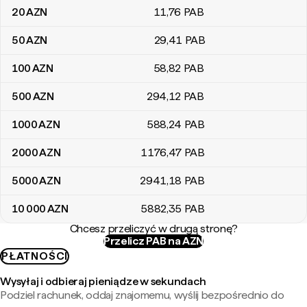
20
AZN
11
,76
PAB
50
AZN
29
,41
PAB
100
AZN
58
,82
PAB
500
AZN
294
,12
PAB
1000
AZN
588
,24
PAB
2000
AZN
1176
,47
PAB
5000
AZN
2941
,18
PAB
10 000
AZN
5882
,35
PAB
Chcesz przeliczyć w drugą stronę?
Przelicz PAB na AZN
PŁATNOŚCI
Wysyłaj i odbieraj pieniądze w sekundach
Podziel rachunek, oddaj znajomemu, wyślij bezpośrednio do