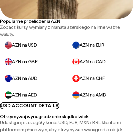
Popularne przeliczenia AZN
Zobacz kursy wymiany z manata azerskiego na inne ważne
waluty.
AZN na USD
AZN na EUR
AZN na GBP
AZN na CAD
AZN na AUD
AZN na CHF
AZN na AED
AZN na AMD
USD ACCOUNT DETAILS
Otrzymywaj wynagrodzenie skądkolwiek
Udostępnij szczegóły konta USD, EUR, MXN i BRL klientom i
platformom płacowym, aby otrzymywać wynagrodzenie jak