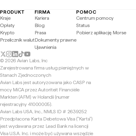
PRODUKT
FIRMA
POMOC
Kraje
Kariera
Centrum pomocy
Opłaty
Blog
Status
Krypto
Prasa
Pobierz aplikację Morse
Przelicznik walut
Dokumenty prawne
Ujawnienia
© 2026 Avian Labs, Inc
Zarejestrowana firma usług pieniężnych w
Stanach Zjednoczonych
Avian Labs jest autoryzowana jako CASP na
mocy MiCA przez Autoriteit Financiële
Markten (AFM) w Holandii (numer
rejestracyjny 41000005).
Avian Labs USA, Inc., NMLS ID # 2639252
Przedpłacona Karta Debetowa Visa ("Karta")
jest wydawana przez Lead Bank na licencji
Visa U.S.A. Inc. i może być używana wszędzie