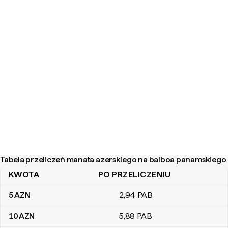
Tabela przeliczeń manata azerskiego na balboa panamskiego
KWOTA
PO PRZELICZENIU
Tabela przeliczeń manata azerskiego na balboa panamskiego
5
AZN
2
,94
PAB
10
AZN
5
,88
PAB