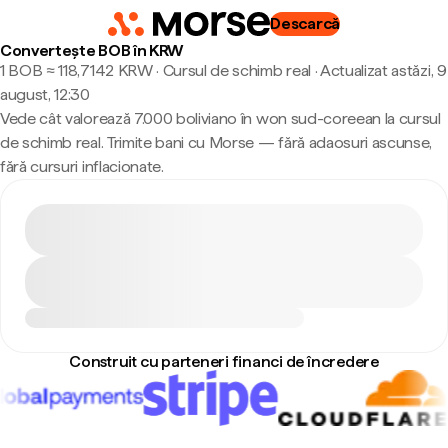
Descarcă
Convertește BOB în KRW
1 BOB ≈ 118,7142 KRW · Cursul de schimb real
·
Actualizat astăzi, 9
august, 12:30
Vede cât valorează 7.000 boliviano în won sud-coreean la cursul
de schimb real. Trimite bani cu Morse — fără adaosuri ascunse,
fără cursuri inflacionate.
Construit cu parteneri financi de încredere