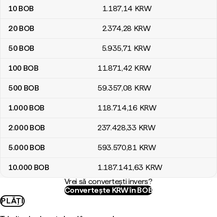
10
BOB
1.187
,14
KRW
20
BOB
2.374
,28
KRW
50
BOB
5.935
,71
KRW
100
BOB
11.871
,42
KRW
500
BOB
59.357
,08
KRW
1.000
BOB
118.714
,16
KRW
2.000
BOB
237.428
,33
KRW
5.000
BOB
593.570
,81
KRW
10.000
BOB
1.187.141
,63
KRW
Vrei să convertești invers?
Convertește KRW în BOB
PLĂȚI