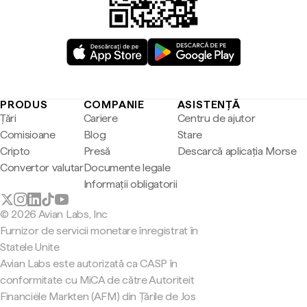
PRODUS
COMPANIE
ASISTENȚĂ
Țări
Cariere
Centru de ajutor
Comisioane
Blog
Stare
Cripto
Presă
Descarcă aplicația Morse
Convertor valutar
Documente legale
Informații obligatorii
© 2026 Avian Labs, Inc
Furnizor de servicii monetare înregistrat în
Statele Unite
Avian Labs este autorizată ca CASP în
conformitate cu MiCA de către Autoriteit
Financiële Markten (AFM) din Țările de Jos