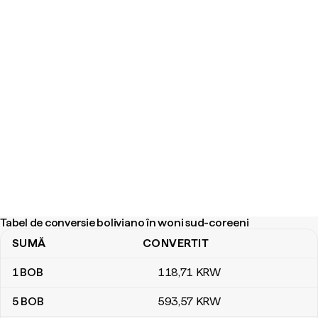
Tabel de conversie boliviano în woni sud-coreeni
SUMĂ
CONVERTIT
Tabel de conversie boliviano în woni sud-coreeni
1
BOB
118
,71
KRW
5
BOB
593
,57
KRW