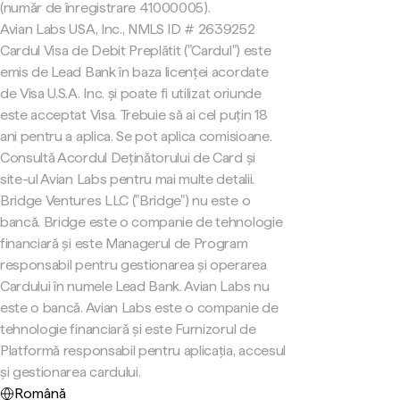
(număr de înregistrare 41000005).
Avian Labs USA, Inc., NMLS ID # 2639252
Cardul Visa de Debit Preplătit ("Cardul") este
emis de Lead Bank în baza licenței acordate
de Visa U.S.A. Inc. și poate fi utilizat oriunde
este acceptat Visa. Trebuie să ai cel puțin 18
ani pentru a aplica. Se pot aplica comisioane.
Consultă Acordul Deținătorului de Card și
site-ul Avian Labs pentru mai multe detalii.
Bridge Ventures LLC ("Bridge") nu este o
bancă. Bridge este o companie de tehnologie
financiară și este Managerul de Program
responsabil pentru gestionarea și operarea
Cardului în numele Lead Bank. Avian Labs nu
este o bancă. Avian Labs este o companie de
tehnologie financiară și este Furnizorul de
Platformă responsabil pentru aplicația, accesul
și gestionarea cardului.
Română