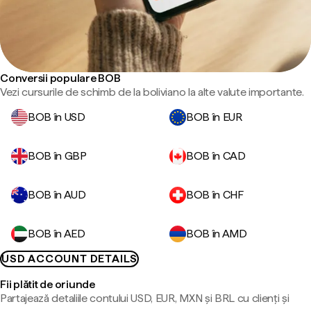
Conversii populare BOB
Vezi cursurile de schimb de la boliviano la alte valute importante.
BOB în USD
BOB în EUR
BOB în GBP
BOB în CAD
BOB în AUD
BOB în CHF
BOB în AED
BOB în AMD
USD ACCOUNT DETAILS
Fii plătit de oriunde
Partajează detaliile contului USD, EUR, MXN și BRL cu clienți și