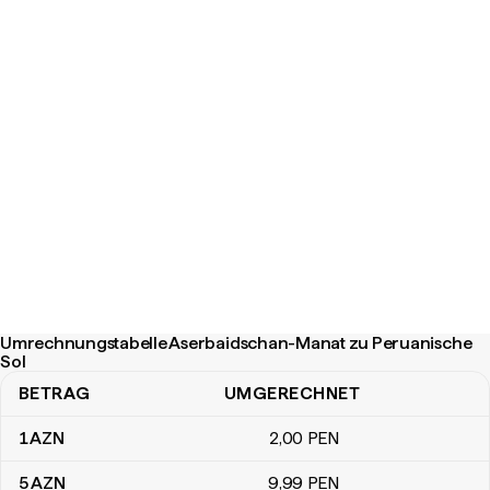
Umrechnungstabelle Aserbaidschan-Manat zu Peruanische
Sol
BETRAG
UMGERECHNET
Umrechnungstabelle Aserbaidschan-Manat zu Peruanische Sol
1
AZN
2
,00
PEN
5
AZN
9
,99
PEN