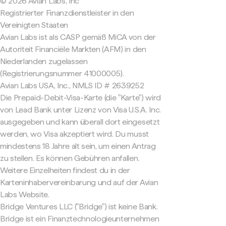
© 2026 Avian Labs, Inc
Registrierter Finanzdienstleister in den
Vereinigten Staaten
Avian Labs ist als CASP gemäß MiCA von der
Autoriteit Financiële Markten (AFM) in den
Niederlanden zugelassen
(Registrierungsnummer 41000005).
Avian Labs USA, Inc., NMLS ID # 2639252
Die Prepaid-Debit-Visa-Karte (die "Karte") wird
von Lead Bank unter Lizenz von Visa U.S.A. Inc.
ausgegeben und kann überall dort eingesetzt
werden, wo Visa akzeptiert wird. Du musst
mindestens 18 Jahre alt sein, um einen Antrag
zu stellen. Es können Gebühren anfallen.
Weitere Einzelheiten findest du in der
Karteninhabervereinbarung und auf der Avian
Labs Website.
Bridge Ventures LLC ("Bridge") ist keine Bank.
Bridge ist ein Finanztechnologieunternehmen