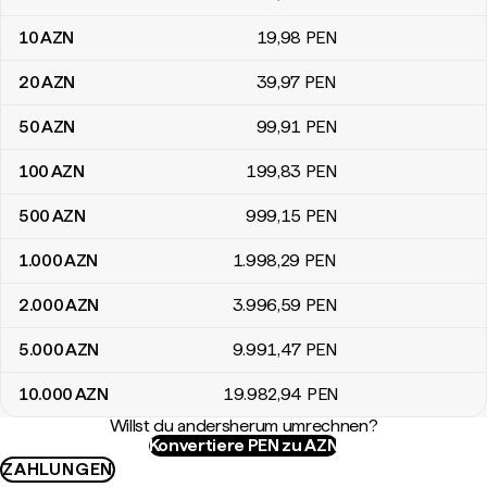
10
AZN
19
,98
PEN
20
AZN
39
,97
PEN
50
AZN
99
,91
PEN
100
AZN
199
,83
PEN
500
AZN
999
,15
PEN
1.000
AZN
1.998
,29
PEN
2.000
AZN
3.996
,59
PEN
5.000
AZN
9.991
,47
PEN
10.000
AZN
19.982
,94
PEN
Willst du andersherum umrechnen?
Konvertiere PEN zu AZN
ZAHLUNGEN