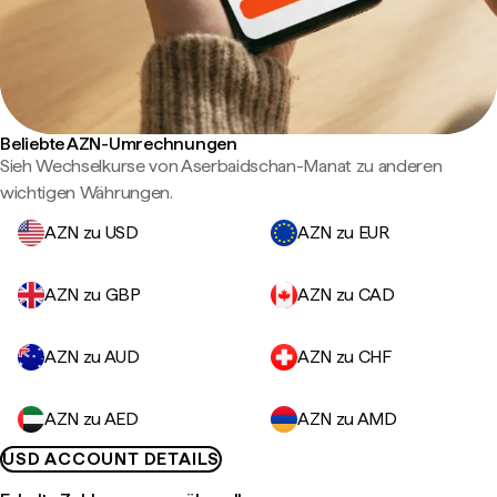
Beliebte AZN-Umrechnungen
Sieh Wechselkurse von Aserbaidschan-Manat zu anderen
wichtigen Währungen.
AZN zu USD
AZN zu EUR
AZN zu GBP
AZN zu CAD
AZN zu AUD
AZN zu CHF
AZN zu AED
AZN zu AMD
USD ACCOUNT DETAILS