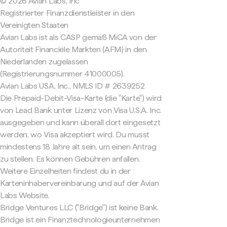
© 2026 Avian Labs, Inc
Registrierter Finanzdienstleister in den
Vereinigten Staaten
Avian Labs ist als CASP gemäß MiCA von der
Autoriteit Financiële Markten (AFM) in den
Niederlanden zugelassen
(Registrierungsnummer 41000005).
Avian Labs USA, Inc., NMLS ID # 2639252
Die Prepaid-Debit-Visa-Karte (die "Karte") wird
von Lead Bank unter Lizenz von Visa U.S.A. Inc.
ausgegeben und kann überall dort eingesetzt
werden, wo Visa akzeptiert wird. Du musst
mindestens 18 Jahre alt sein, um einen Antrag
zu stellen. Es können Gebühren anfallen.
Weitere Einzelheiten findest du in der
Karteninhabervereinbarung und auf der Avian
Labs Website.
Bridge Ventures LLC ("Bridge") ist keine Bank.
Bridge ist ein Finanztechnologieunternehmen