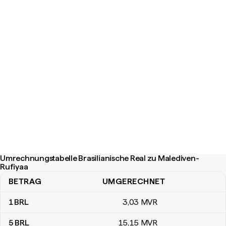
Umrechnungstabelle Brasilianische Real zu Malediven-
Rufiyaa
BETRAG
UMGERECHNET
Umrechnungstabelle Brasilianische Real zu Malediven-Rufiyaa
1
BRL
3
,03
MVR
5
BRL
15
,15
MVR