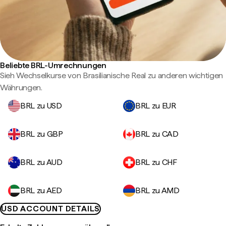
Beliebte BRL-Umrechnungen
Sieh Wechselkurse von Brasilianische Real zu anderen wichtigen
Währungen.
BRL zu USD
BRL zu EUR
BRL zu GBP
BRL zu CAD
BRL zu AUD
BRL zu CHF
BRL zu AED
BRL zu AMD
USD ACCOUNT DETAILS