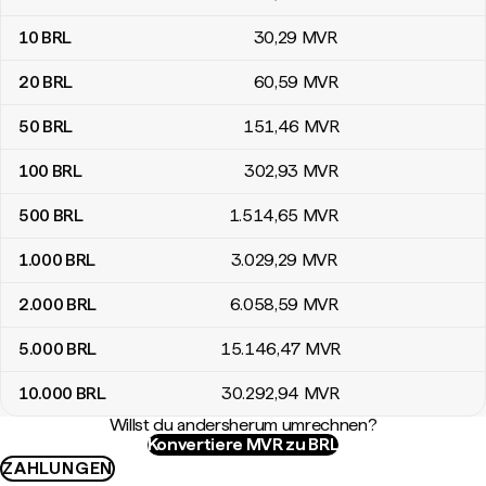
10
BRL
30
,29
MVR
20
BRL
60
,59
MVR
50
BRL
151
,46
MVR
100
BRL
302
,93
MVR
500
BRL
1.514
,65
MVR
1.000
BRL
3.029
,29
MVR
2.000
BRL
6.058
,59
MVR
5.000
BRL
15.146
,47
MVR
10.000
BRL
30.292
,94
MVR
Willst du andersherum umrechnen?
Konvertiere MVR zu BRL
ZAHLUNGEN